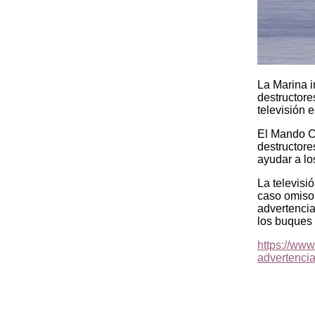
La Marina i
destructore
televisión e
El Mando Ce
destructore
ayudar a lo
La televisi
caso omiso 
advertencia
los buques
https://www
advertenci