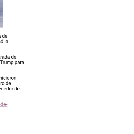
a de
ó la
trada de
d Trump para
hicieron
aro de
ededor de
-de-