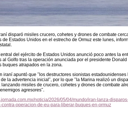
raní disparó misiles crucero, cohetes y drones de combate cerc
s de Estados Unidos en el estrecho de Ormuz este lunes, inform
statal.
ntral del ejército de Estados Unidos anunció poco antes la en
s al Golfo tras la operación anunciada por el presidente Donal
s buques atrapados en la zona.
ón iraní apuntó que "los destructores sionistas estadounidenses 
de la advertencia inicial", por lo que "la Marina realizó un disp
 lanzando misiles de crucero, cohetes y drones de combate alr
 enemigos agresores".
.jornada.com.mx/noticia/2026/05/04/mundo/iran-lanza-disparos
a-contra-operacion-de-eu-para-liberar-buques-en-ormuz