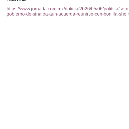
https://www.jornada.com.mx/noticia/2026/05/06/politica/se-
gobierno-de-sinaloa-aun-acuerda-reunirse-con-bonilla-she