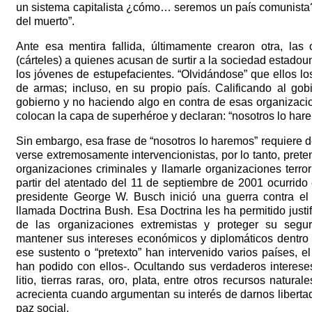
un sistema capitalista ¿cómo… seremos un país comunista?
del muerto”.
Ante esa mentira fallida, últimamente crearon otra, las 
(cárteles) a quienes acusan de surtir a la sociedad estadou
los jóvenes de estupefacientes. “Olvidándose” que ellos l
de armas; incluso, en su propio país. Calificando al go
gobierno y no haciendo algo en contra de esas organizacion
colocan la capa de superhéroe y declaran:
“nosotros lo har
Sin embargo, esa frase de “nosotros lo haremos” requiere de
verse extremosamente intervencionistas, por lo tanto, prete
organizaciones criminales y llamarle organizaciones terr
partir del atentado del 11 de septiembre de 2001 ocurrido
presidente George W. Busch inició una guerra contra el 
llamada Doctrina Bush. Esa Doctrina les ha permitido justi
de las organizaciones extremistas y proteger su segu
mantener sus intereses económicos y diplomáticos dentro 
ese sustento o “pretexto” han intervenido varios países, el 
han podido con ellos-. Ocultando sus verdaderos intereses
litio, tierras raras, oro, plata, entre otros recursos natur
acrecienta cuando argumentan su interés de darnos liberta
paz social.