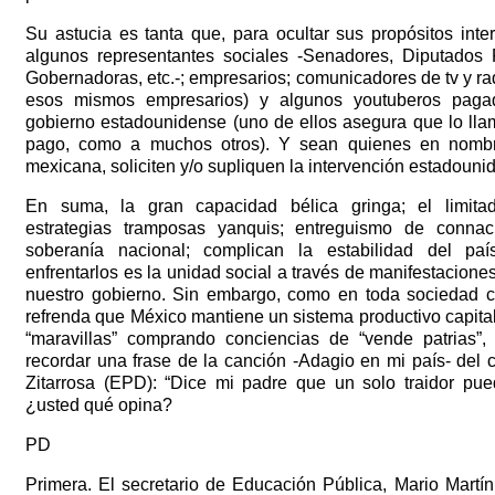
Su astucia es tanta que, para ocultar sus propósitos inte
algunos representantes sociales -Senadores, Diputados 
Gobernadoras, etc.-; empresarios; comunicadores de tv y r
esos mismos empresarios) y algunos youtuberos pagad
gobierno estadounidense (uno de ellos asegura que lo lla
pago, como a muchos otros). Y sean quienes en nombre
mexicana, soliciten y/o supliquen la intervención estadouni
En suma, la gran capacidad bélica gringa; el limit
estrategias tramposas yanquis; entreguismo de connac
soberanía nacional; complican la estabilidad del p
enfrentarlos es la unidad social a través de manifestacione
nuestro gobierno. Sin embargo, como en toda sociedad c
refrenda que México mantiene un sistema productivo capital
“maravillas” comprando conciencias de “vende patrias”,
recordar una frase de la canción -Adagio en mi país- del 
Zitarrosa (EPD): “Dice mi padre que un solo traidor pu
¿usted qué opina?
PD
Primera. El secretario de Educación Pública, Mario Martín