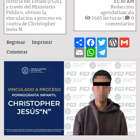
Justicia del Estado (FGJE),
11:30 AM
a través del Ministerio
Redacción
Público, obtuvo la
agendatlaxcala
vinculación a proceso en
1665
lecturas |
0
contra de Christopher
comentarios
Jesús N.
Share
Facebook
Twitter
WordPre
Gma
Regresar
Imprimir
Email
WhatsApp
Telegram
Comentar