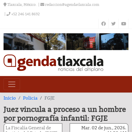
Tlaxcala, México.
redaccion@agendatlaxcala.com
+52 246 141 8692
Inicio
Policia
FGJE
Juez vincula a proceso a un hombre
por pornografía infantil: FGJE
La Fiscalía General de
Mar. 02 de jun., 2026.