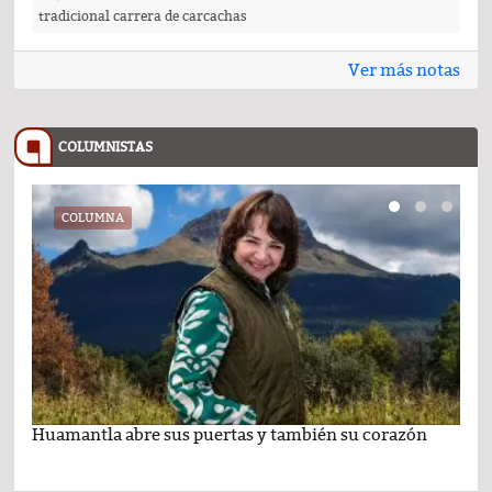
tradicional carrera de carcachas
Ver más notas
COLUMNISTAS
COLUMNA
Huamantla abre sus puertas y también su corazón
Lo 