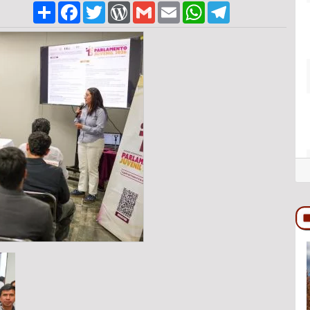
Share
Facebook
Twitter
WordPress
Gmail
Email
WhatsApp
Telegram
COLUMNA