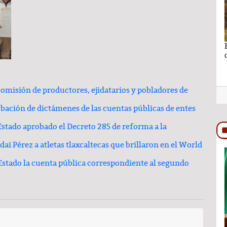
no se puede
Ganar sin perder lo más importante por Lic.
Rocío Hernández Castillo
omisión de productores, ejidatarios y pobladores de
obación de dictámenes de las cuentas públicas de entes
stado aprobado el Decreto 285 de reforma a la
i Pérez a atletas tlaxcaltecas que brillaron en el World
Estado la cuenta pública correspondiente al segundo
TRASCENDIDO