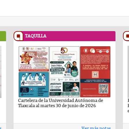
TAQUILLA
RECETASNESTLE.COM
UATX
PODCAST
RECETASNESTLE
UATX
ma de
ando León Nava
Flan Napolitano
Cartelera de la Universidad Autónoma de
Comentario por Raul Avila Ortiz del día 22-
Carlota de limón:
Carteler
6
Tlaxcala al martes 30 de junio de 2026
Enero-2026
casero
Tlaxcala 
s
Ver más notas