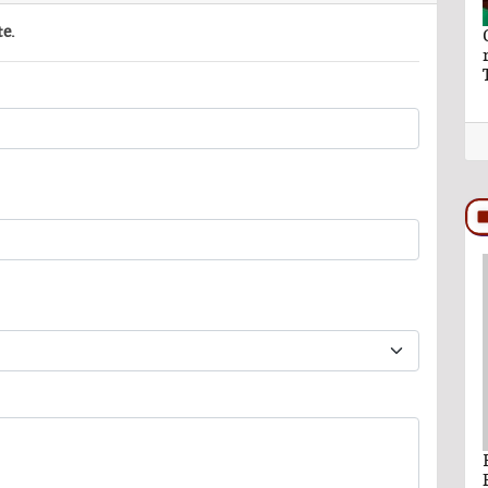
te.
aymundo Vázquez
El hilo y la hebra de Ray Vázquez
ro a Ana Lilia
PODCAST
ando León Nava
Comentario por Raul Avila Ortiz del día 22-
Enero-2026