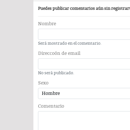
Puedes publicar comentarios aún sin registrar
Carlos Augusto Pérez y R
Conchas, buscan venderse ca
Nombre
Será mostrado en el comentario.
Direccoón de email
No será publicado.
PODCAST
Sexo
Comentario
Comentario por el Dr. Fern
del día 22-Enero-2026