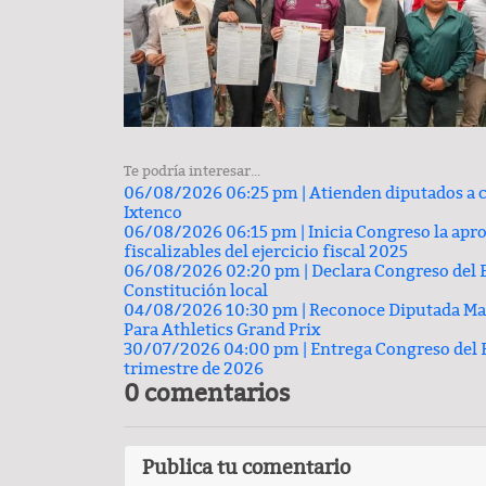
Lo más valioso de un hogar 
comprar
Te podría interesar...
06/08/2026 06:25 pm |
Atienden diputados a c
Ixtenco
06/08/2026 06:15 pm |
Inicia Congreso la apr
fiscalizables del ejercicio fiscal 2025
06/08/2026 02:20 pm |
Declara Congreso del E
Constitución local
04/08/2026 10:30 pm |
Reconoce Diputada Mada
Para Athletics Grand Prix
30/07/2026 04:00 pm |
Entrega Congreso del 
TRASCENDIDO
trimestre de 2026
0 comentarios
Publica tu comentario