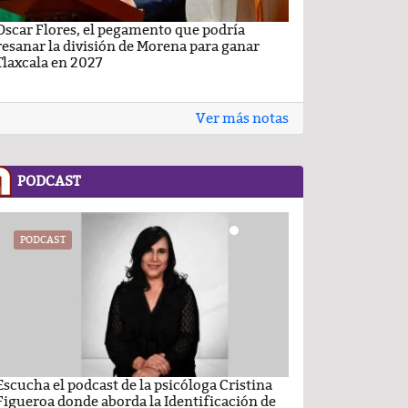
Oscar Flores, el pegamento que podría
Carlos Augusto P
resanar la división de Morena para ganar
Conchas, buscan v
Tlaxcala en 2027
Ver más notas
PODCAST
PODCAST
PODCAST
Escucha el podcast de la psicóloga Cristina
Comentario por el
Figueroa donde aborda la Identificación de
del día 22-Enero-