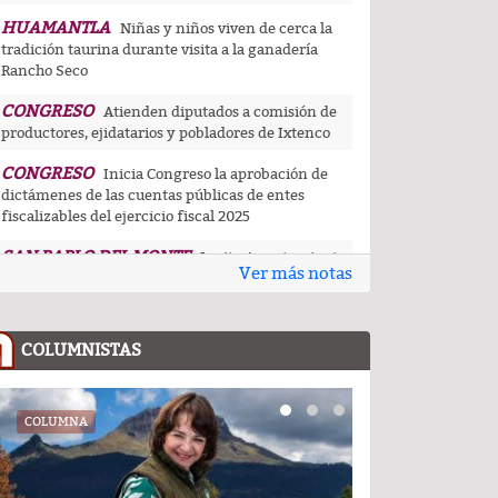
HUAMANTLA
Niñas y niños viven de cerca la
tradición taurina durante visita a la ganadería
Rancho Seco
CONGRESO
Atienden diputados a comisión de
productores, ejidatarios y pobladores de Ixtenco
CONGRESO
Inicia Congreso la aprobación de
dictámenes de las cuentas públicas de entes
fiscalizables del ejercicio fiscal 2025
SAN PABLO DEL MONTE
Invita Ayuntamiento
Ver más notas
de San Pablo del Monte a la Feria de la Salud este 8
de agosto
UATX
La UATx promueve la resiliencia
COLUMNISTAS
emocional para fortalecer salud y bienestar de
estudiantes y docentes
CAPITAL
COLUMNA
COLUMNA
Inaugura alcalde de Tlaxcala
rehabilitación de la cancha Blas Charro Carvajal,
obra impulsada por Alfonso Sánchez