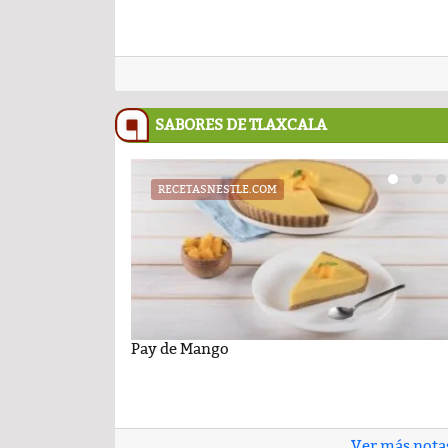
SABORES DE TLAXCALA
RECETASNESTLE.COM
UATX
PODCAST
cil con sabor
niversidad Autónoma de
Pay de Mango
Cartelera de la Universidad Autóno
Comentario por el Dr. Fern
 26 de junio de 2026
Tlaxcala al jueves 25 de junio de 202
del día 22-Enero-2026
Ver más nota