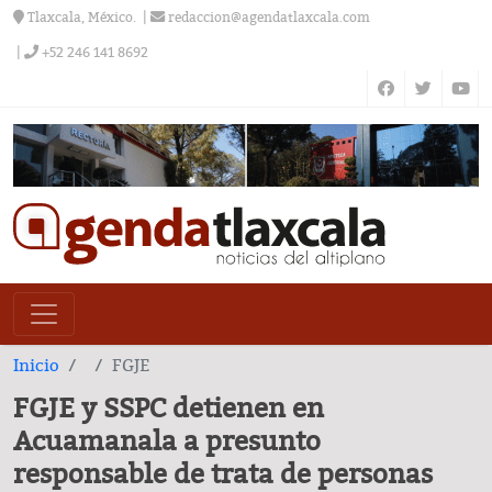
Tlaxcala, México.
redaccion@agendatlaxcala.com
+52 246 141 8692
Inicio
FGJE
FGJE y SSPC detienen en
Acuamanala a presunto
responsable de trata de personas