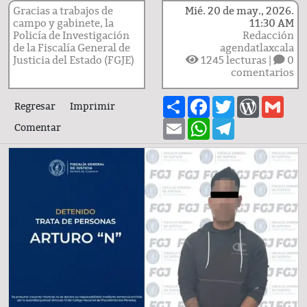
Gracias a trabajos de
Mié. 20 de may., 2026.
campo y gabinete, la
11:30 AM
Policía de Investigación
Redacción
de la Fiscalía General de
agendatlaxcala
Justicia del Estado (FGJE)
1245
lecturas |
0
comentarios
Share
Facebook
Twitter
WordPre
Gma
Regresar
Imprimir
Email
WhatsApp
Telegram
Comentar