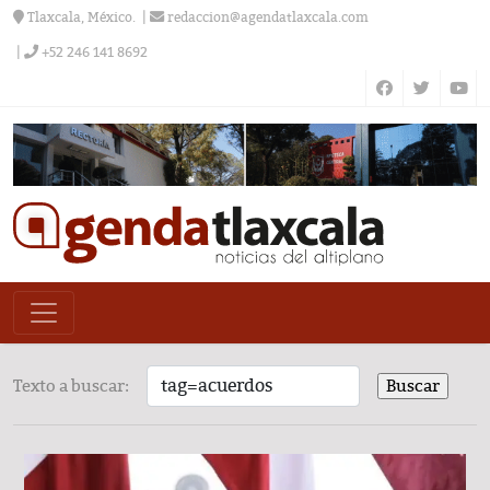
Tlaxcala, México.
redaccion@agendatlaxcala.com
+52 246 141 8692
Texto a buscar: