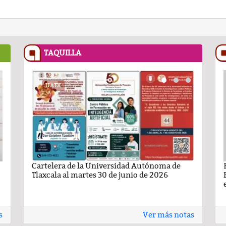
TAQUILLA
RECETASNESTLE.COM
UATX
PODCAST
RECETASNESTLE
UATX
ma de
ando León Nava
Flan Napolitano
Cartelera de la Universidad Autónoma de
Comentario por Raul Avila Ortiz del día 22-
Carlota de limón:
Carteler
6
Tlaxcala al martes 30 de junio de 2026
Enero-2026
casero
Tlaxcala 
s
Ver más notas