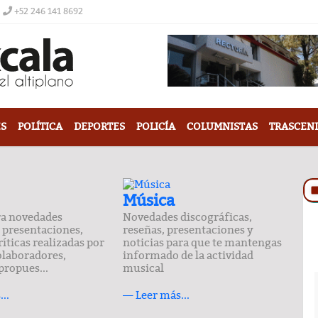
+52 246 141 8692
S
POLÍTICA
DEPORTES
POLICÍA
COLUMNISTAS
TRASCEN
Música
ra novedades
Novedades discográficas,
, presentaciones,
reseñas, presentaciones y
ríticas realizadas por
noticias para que te mantengas
olaboradores,
informado de la actividad
propues...
musical
..
— Leer más...