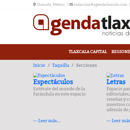
Tlaxcala, México.
redaccion@agendatlaxcala.com
TLAXCALA CAPITAL
REGIONE
Inicio
Taquilla
Secciones
Espectáculos
Letras
Entérate del mundo de la
Espacio pa
farándula en este espacio
editoriales
reseñas y c
nuestros c
además de 
— Leer más...
— Leer más.