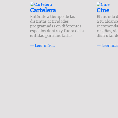
Cartelera
Cine
Entérate a tiempo de las
El mundo d
distintas actividades
a tu alcanc
programadas en diferentes
recomendac
espacios dentro y fuera de la
reseñas, vi
entidad para anotarlas
disfrutar d
— Leer más...
— Leer más.
COLUMNA