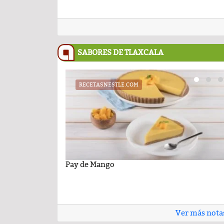
SABORES DE TLAXCALA
RECETASNESTLE.COM
UATX
PODCAST
cil con sabor
niversidad Autónoma de
Pay de Mango
Cartelera de la Universidad Autóno
Comentario por el Dr. Fern
 26 de junio de 2026
Tlaxcala al jueves 25 de junio de 202
del día 22-Enero-2026
Ver más nota