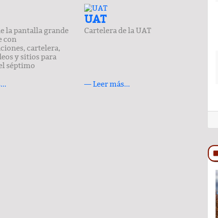
UAT
e la pantalla grande
Cartelera de la UAT
e con
iones, cartelera,
deos y sitios para
el séptimo
..
— Leer más...
COLUMNA