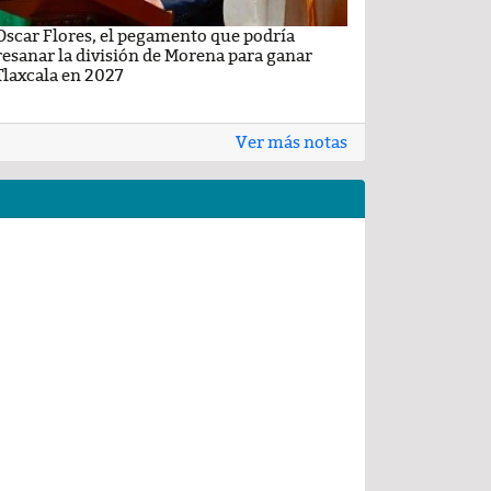
Oscar Flores, el pegamento que podría
Carlos Augusto P
resanar la división de Morena para ganar
Conchas, buscan v
Tlaxcala en 2027
Ver más notas