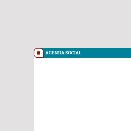
Carlos Augusto Pérez y R
Conchas, buscan venderse ca
AGENDA SOCIAL