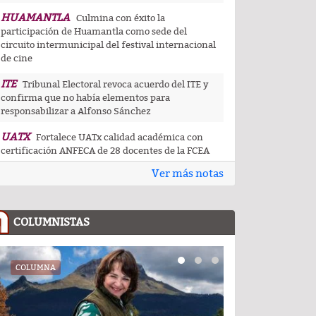
HUAMANTLA
Culmina con éxito la
participación de Huamantla como sede del
circuito intermunicipal del festival internacional
de cine
ITE
Tribunal Electoral revoca acuerdo del ITE y
confirma que no había elementos para
responsabilizar a Alfonso Sánchez
UATX
Fortalece UATx calidad académica con
certificación ANFECA de 28 docentes de la FCEA
Ver más notas
UATX
La docencia es el corazón de la
transformación universitaria: Rector de la UATx
CAPITAL
Tlaxcala capital da muestra de su
COLUMNISTAS
riqueza artesanal y gastronómica en festival de
pueblos indígenas
CEDHT
COLUMNA
COLUMNA
Convoca CEDHT a personas mayores a
participar en la convocatoria Cuéntame tu
historia: voces que dejan huella