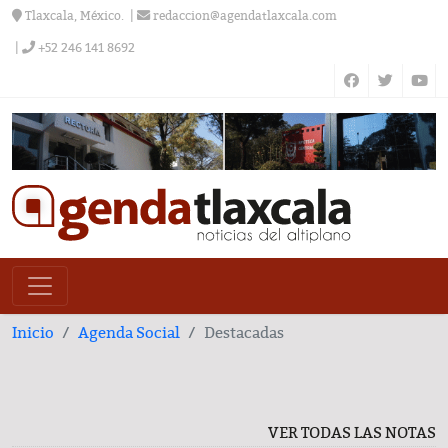
Tlaxcala, México.
redaccion@agendatlaxcala.com
+52 246 141 8692
Inicio
Agenda Social
Destacadas
VER TODAS LAS NOTAS