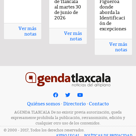
de Tlaxcala
de Tlaxcala
del día 22-
de Tlaxcala
Enero-2026
de Tlaxcala
Figueroa
de Tlaxcala
del 
cil
postre fácil
al viernes 26
al jueves 25
Enero-2026
al martes 30
al viernes 26
donde
al jueves 25
Ene
or
con sabor
de junio de
de junio de
de junio de
de junio de
aborda la
de junio de
casero
2026
2026
2026
2026
Identificaci
2026
ón de
Ver más
excepciones
Ver más
notas
notas
Ver más
notas
Quiénes somos
·
Directorio
·
Contacto
AGENDA TLAXCALA De no existir previa autorización, queda
expresamente prohibida la publicación, retransmisión, edición y
cualquier otro uso de los contenidos.
© 2000 - 2017, Todos los derechos reservados.
AVISO LEGAL
POLÍTICAS DE PRIVACIDAD