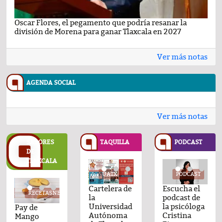
Oscar Flores, el pegamento que podría resanar la
Car
división de Morena para ganar Tlaxcala en 2027
busc
Ver más notas
AGENDA SOCIAL
Ver más notas
SABORES
TAQUILLA
PODCAST
DE
TLAXCALA
UATX
UATX
PODCAST
UATX
PODCAST
UATX
PODCAST
UATX
Cartelera de
Cartelera de
Comentario
Cartelera de
Comentario
Cartelera de
Escucha el
Cartelera d
Com
TASNESTLE.COM
RECETASNESTLE.COM
RECETASNESTLE.COM
RECETASNESTLE.COM
RECETASNESTLE.CO
REC
la
la
por el Dr.
la
por Raul
la
podcast de
la
por 
Universidad
Universidad
Fernando
Universidad
Avila Ortiz
Universidad
la psicóloga
Universida
Fer
de
Pay de
Flan
Carlota de
Pay de
Flan
Autónoma
Autónoma
León Nava
Autónoma
del día 22-
Autónoma
Cristina
Autónoma
Leó
Mango
Napolitano
limón:
Mango
Napoli