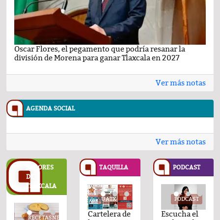
Oscar Flores, el pegamento que podría resanar la
Car
división de Morena para ganar Tlaxcala en 2027
busc
Ver más notas
AGENDA SOCIAL
Ver más notas
SABORES
TAQUILLA
PODCAST
DE
TLAXCALA
UATX
UATX
PODCAST
UATX
PODCAST
UATX
PODCAST
UATX
Cartelera de
Cartelera de
Comentario
Cartelera de
Comentario
Cartelera de
Escucha el
Cartelera d
Com
TASNESTLE.COM
RECETASNESTLE.COM
RECETASNESTLE.COM
RECETASNESTLE.COM
RECETASNESTLE.CO
REC