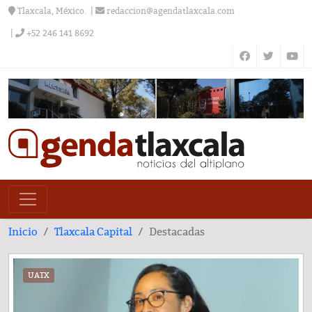
Tlaxcala, México.
redaccion@agendatlaxcala.com
+52 246 141 8692
Inicio
Tlaxcala Capital
Destacadas
UATX