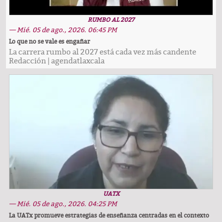
RUMBO AL 2027
— Mié. 05 de ago., 2026. 06:45 PM
Lo que no se vale es engañar
La carrera rumbo al 2027 está cada vez más candente
Redacción
|
agendatlaxcala
UATX
— Mié. 05 de ago., 2026. 04:25 PM
La UATx promueve estrategias de enseñanza centradas en el contexto