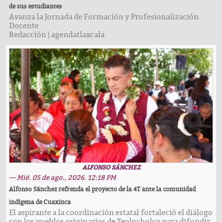
de sus estudiantes
Avanza la Jornada de Formación y Profesionalización
Docente
Redacción
|
agendatlaxcala
ALFONSO SÁNCHEZ
— Mié. 05 de ago., 2026. 12:18 PM
Alfonso Sánchez refrenda el proyecto de la 4T ante la comunidad
indígena de Cuaxinca
El aspirante a la coordinación estatal fortaleció el diálogo
con los pueblos originarios de Teolocholco para difundir