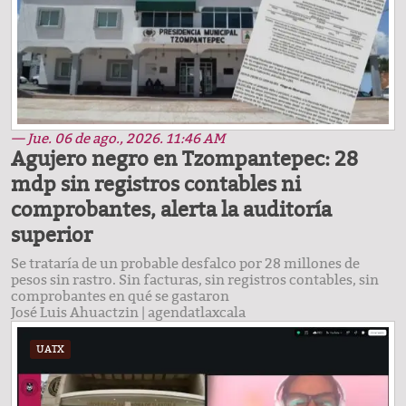
— Jue. 06 de ago., 2026. 11:46 AM
Agujero negro en Tzompantepec: 28
mdp sin registros contables ni
comprobantes, alerta la auditoría
superior
Se trataría de un probable desfalco por 28 millones de
pesos sin rastro. Sin facturas, sin registros contables, sin
comprobantes en qué se gastaron
José Luis Ahuactzin
|
agendatlaxcala
UATX