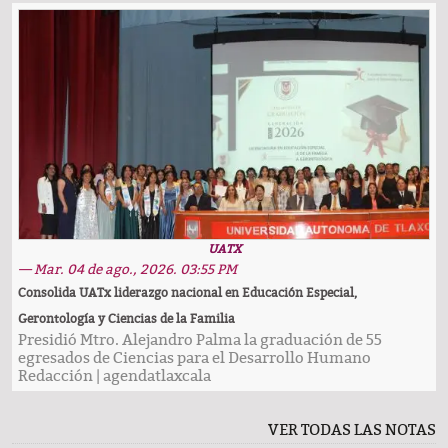
UATX
— Mar. 04 de ago., 2026. 03:55 PM
Consolida UATx liderazgo nacional en Educación Especial,
Gerontología y Ciencias de la Familia
Presidió Mtro. Alejandro Palma la graduación de 55
egresados de Ciencias para el Desarrollo Humano
Redacción
|
agendatlaxcala
VER TODAS LAS NOTAS