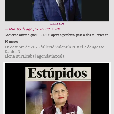
CERESOS
— Mié. 05 de ago., 2026. 08:38 PM
Gobierno afirma que CERESOS operan perfecto, pese a dos muertes en
10 meses
En octubre de 2025 falleció Valentín N. y el 2 de agosto
Daniel N.
Elena Ruvalcaba
|
agendatlaxcala