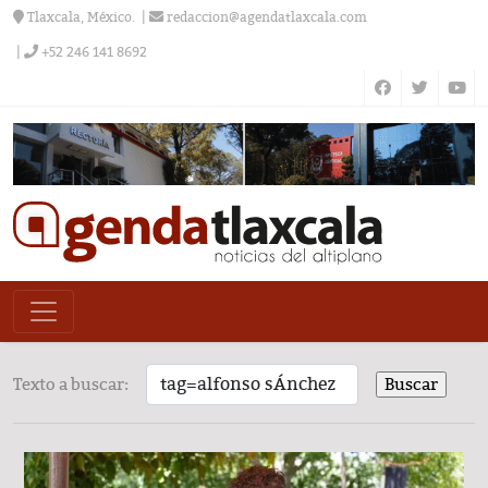
Tlaxcala, México.
redaccion@agendatlaxcala.com
+52 246 141 8692
Texto a buscar: