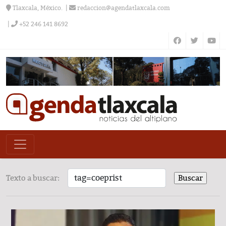
Tlaxcala, México.
redaccion@agendatlaxcala.com
+52 246 141 8692
Texto a buscar: