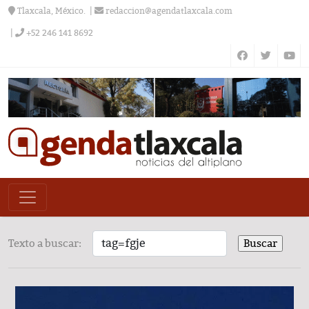
Tlaxcala, México.
redaccion@agendatlaxcala.com
+52 246 141 8692
Texto a buscar: