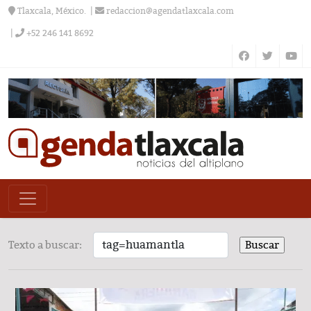
Tlaxcala, México.
redaccion@agendatlaxcala.com
+52 246 141 8692
Texto a buscar: