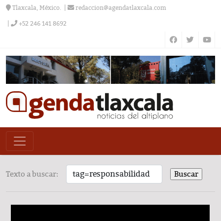
Tlaxcala, México.
redaccion@agendatlaxcala.com
+52 246 141 8692
Texto a buscar: