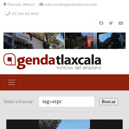
Tlaxcala, México.
redaccion@agendatlaxcala.com
+52 246 141 8692
Texto a buscar: