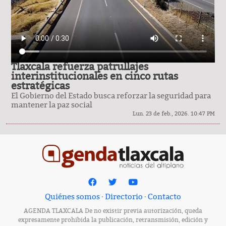
Tlaxcala refuerza patrullajes
interinstitucionales en cinco rutas
estratégicas
El Gobierno del Estado busca reforzar la seguridad para
mantener la paz social
Lun. 23 de feb., 2026. 10:47 PM
Quiénes somos
·
Directorio
·
Contacto
AGENDA TLAXCALA De no existir previa autorización, queda
expresamente prohibida la publicación, retransmisión, edición y