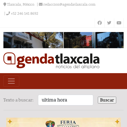
Tlaxcala, México.
redaccion@agendatlaxcala.com
+52 246 141 8692
Texto a buscar: