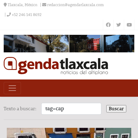
Tlaxcala, México.
redaccion@agendatlaxcala.com
+52 246 141 8692
Texto a buscar: