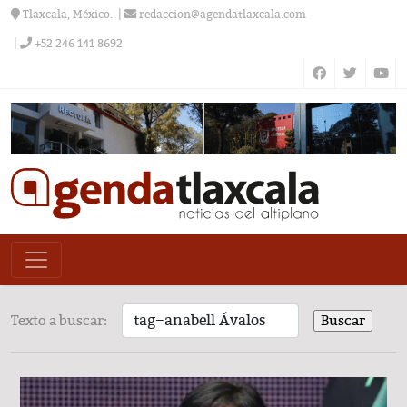
Tlaxcala, México.
redaccion@agendatlaxcala.com
+52 246 141 8692
Texto a buscar: