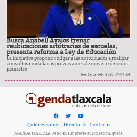
Busca Anabell Ávalos frenar
reubicaciones arbitrarias de escuelas;
presenta reforma a Ley de Educación
La iniciativa propone obligar a las autoridades a realizar
consultas ciudadanas previas antes de mover o demoler
planteles
Jue. 19 de feb., 2026. 07:09 PM
Quiénes somos
·
Directorio
·
Contacto
AGENDA TLAXCALA De no existir previa autorización, queda