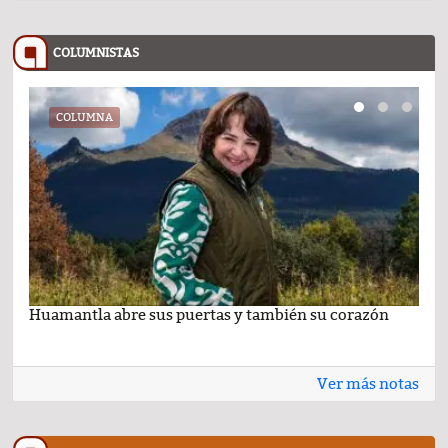
COLUMNISTAS
COLUMNA
Huamantla abre sus puertas y también su corazón
Lo 
Ver más notas