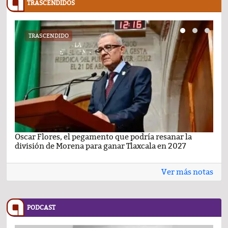
TRASCENDIDOS
TRASCENDIDO
Oscar Flores, el pegamento que podría resanar la
Car
división de Morena para ganar Tlaxcala en 2027
busc
Ver más notas
PODCAST