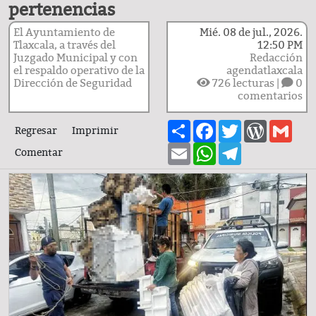
pertenencias
El Ayuntamiento de
Mié. 08 de jul., 2026.
Tlaxcala, a través del
12:50 PM
Juzgado Municipal y con
Redacción
el respaldo operativo de la
agendatlaxcala
Dirección de Seguridad
726
lecturas |
0
comentarios
Share
Facebook
Twitter
WordPre
Gma
Regresar
Imprimir
Email
WhatsApp
Telegram
Comentar