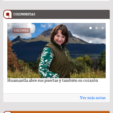
COLUMNISTAS
COLUMNA
Huamantla abre sus puertas y también su corazón
Lo 
Ver más notas