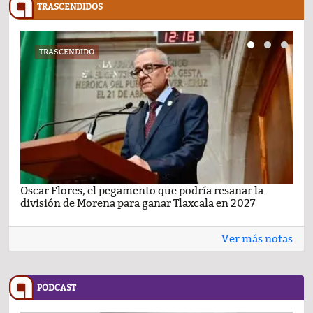
TRASCENDIDOS
TRASCENDIDO
Oscar Flores, el pegamento que podría resanar la
Car
división de Morena para ganar Tlaxcala en 2027
busc
Ver más notas
PODCAST