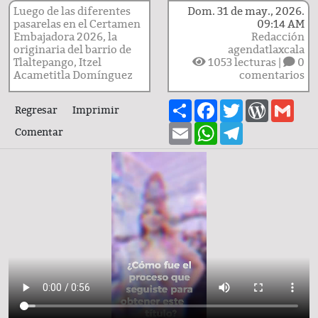
Luego de las diferentes
Dom. 31 de may., 2026.
pasarelas en el Certamen
09:14 AM
Embajadora 2026, la
Redacción
originaria del barrio de
agendatlaxcala
Tlaltepango, Itzel
1053
lecturas |
0
Acametitla Domínguez
comentarios
Share
Facebook
Twitter
WordPre
Gma
Regresar
Imprimir
Email
WhatsApp
Telegram
Comentar