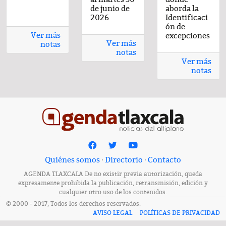
or
con sabor
de junio de
de junio de
de junio de
de junio de
aborda la
de junio de
casero
2026
2026
2026
2026
Identificaci
2026
ón de
Ver más
excepciones
Ver más
notas
notas
Ver más
notas
Quiénes somos
·
Directorio
·
Contacto
AGENDA TLAXCALA De no existir previa autorización, queda
expresamente prohibida la publicación, retransmisión, edición y
cualquier otro uso de los contenidos.
© 2000 - 2017, Todos los derechos reservados.
AVISO LEGAL
POLÍTICAS DE PRIVACIDAD