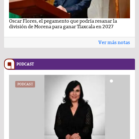
Oscar Flores, el pegamento que podría resanar la
Car
división de Morena para ganar Tlaxcala en 2027
busc
Ver más notas
PODCAST
PODCAST