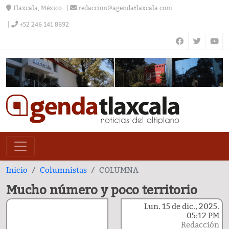
Tlaxcala, México.
redaccion@agendatlaxcala.com
+52 246 141 8692
Inicio
Columnistas
COLUMNA
Mucho número y poco territorio
Lun. 15 de dic., 2025.
05:12 PM
Redacción