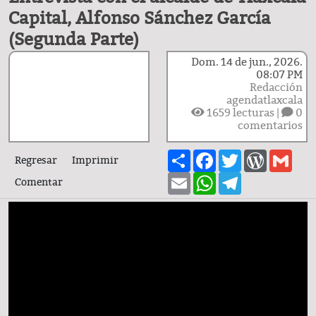
Capital, Alfonso Sánchez García
(Segunda Parte)
Dom. 14 de jun., 2026.
08:07 PM
Redacción
agendatlaxcala
1659
lecturas |
0
comentarios
Share
Facebook
Twitter
WordPre
Gma
Regresar
Imprimir
Email
WhatsApp
Telegram
Comentar