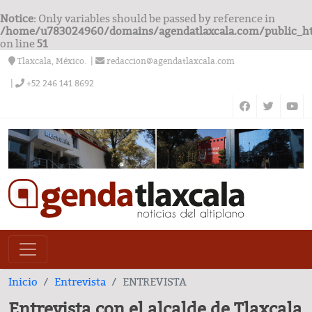
Notice
: Only variables should be passed by reference in
/home/u783024960/domains/agendatlaxcala.com/public_h
on line
51
Tlaxcala, México.
redaccion@agendatlaxcala.com
+52 246 141 8692
Inicio
Entrevista
ENTREVISTA
Entrevista con el alcalde de Tlaxcala