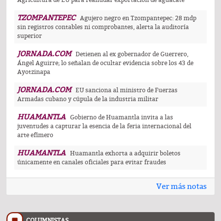
Agricultura de EU para reanudar exportación de aguacate
TZOMPANTEPEC
Agujero negro en Tzompantepec: 28 mdp
sin registros contables ni comprobantes, alerta la auditoría
superior
JORNADA.COM
Detienen al ex gobernador de Guerrero,
Ángel Aguirre; lo señalan de ocultar evidencia sobre los 43 de
Ayotzinapa
JORNADA.COM
EU sanciona al ministro de Fuerzas
Armadas cubano y cúpula de la industria militar
HUAMANTLA
Gobierno de Huamantla invita a las
juventudes a capturar la esencia de la feria internacional del
arte efímero
HUAMANTLA
Huamantla exhorta a adquirir boletos
únicamente en canales oficiales para evitar fraudes
Ver más notas
COLUMNISTAS