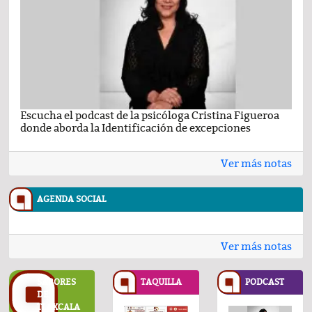
Escucha el podcast de la psicóloga Cristina Figueroa
Com
donde aborda la Identificación de excepciones
Ene
Ver más notas
AGENDA SOCIAL
Ver más notas
SABORES
TAQUILLA
PODCAST
DE
TLAXCALA