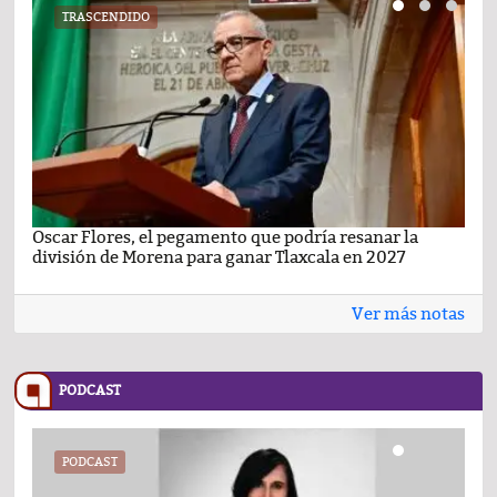
TRASCENDIDO
Oscar Flores, el pegamento que podría resanar la
Car
división de Morena para ganar Tlaxcala en 2027
busc
Ver más notas
PODCAST
PODCAST