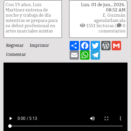
Con 19 años, Luis
Lun. 01 de jun., 2026.
Martínez entrena de
08:52 AM
noche y trabaja de día
E. Guzmán
mientras se prepara para
agendatlaxcala
su debut profesional en
1551
lecturas |
0
artes marciales mixtas
comentarios
Share
Facebook
Twitter
WordPre
Gma
Regresar
Imprimir
Email
WhatsApp
Telegram
Comentar