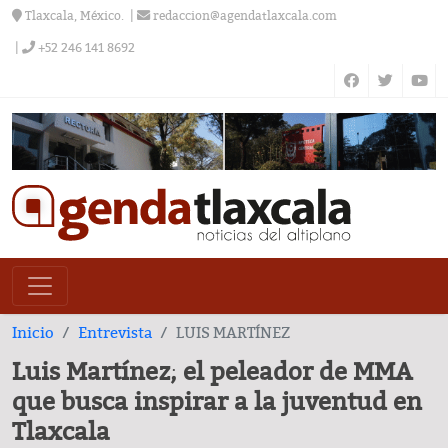
Tlaxcala, México.
redaccion@agendatlaxcala.com
+52 246 141 8692
Inicio
Entrevista
LUIS MARTÍNEZ
Luis Martínez; el peleador de MMA
que busca inspirar a la juventud en
Tlaxcala