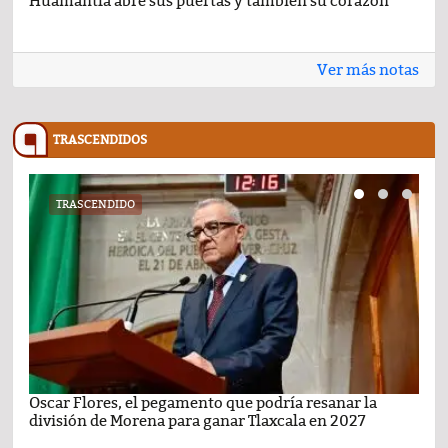
Huamantla abre sus puertas y también su corazón
Lo 
Ver más notas
TRASCENDIDOS
TRASCENDIDO
Oscar Flores, el pegamento que podría resanar la
Car
división de Morena para ganar Tlaxcala en 2027
busc