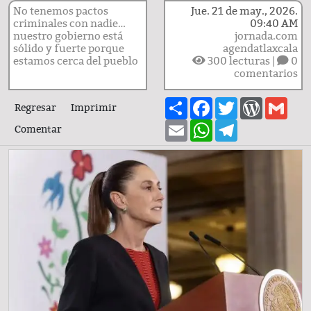
No tenemos pactos
Jue. 21 de may., 2026.
criminales con nadie…
09:40 AM
nuestro gobierno está
jornada.com
sólido y fuerte porque
agendatlaxcala
estamos cerca del pueblo
300
lecturas |
0
comentarios
Share
Facebook
Twitter
WordPre
Gma
Regresar
Imprimir
Email
WhatsApp
Telegram
Comentar