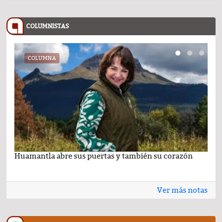
COLUMNISTAS
COLUMNA
Huamantla abre sus puertas y también su corazón
Lo 
Ver más notas