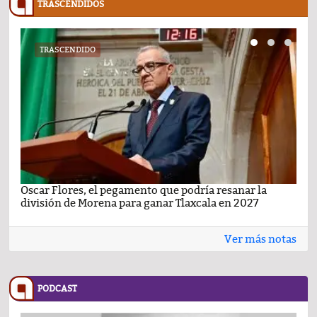
TRASCENDIDOS
TRASCENDIDO
Oscar Flores, el pegamento que podría resanar la
Car
división de Morena para ganar Tlaxcala en 2027
busc
Ver más notas
PODCAST