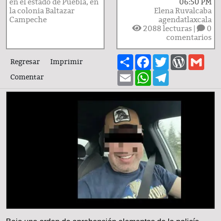
en el estado de Puebla, en
06:50 PM
la colonia Baltazar
Elena Ruvalcaba
Campeche
agendatlaxcala
2088
lecturas |
0
comentarios
Share
Facebook
Twitter
WordPre
Gma
Regresar
Imprimir
Email
WhatsApp
Telegram
Comentar