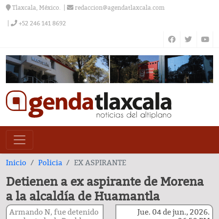
Tlaxcala, México.
redaccion@agendatlaxcala.com
+52 246 141 8692
Inicio
Policia
EX ASPIRANTE
Detienen a ex aspirante de Morena
a la alcaldía de Huamantla
Armando N, fue detenido
Jue. 04 de jun., 2026.