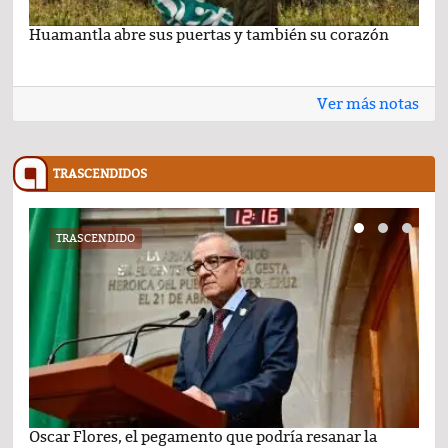
Huamantla abre sus puertas y también su corazón
Lo 
Ver más notas
TRASCENDIDOS
TRASCENDIDO
Oscar Flores, el pegamento que podría resanar la
Car