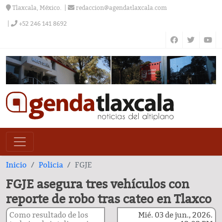
Tlaxcala, México.
redaccion@agendatlaxcala.com
+52 246 141 8692
Inicio
Policia
FGJE
FGJE asegura tres vehículos con
reporte de robo tras cateo en Tlaxco
Como resultado de los
Mié. 03 de jun., 2026.