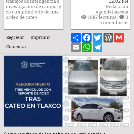
trabajos de inteligencia e
12:02 PM
investigación de campo, y
Redacción
en cumplimiento de una
agendatlaxcala
orden de cateo
1887
lecturas |
0
comentarios
Share
Facebook
Twitter
WordPre
Gma
Regresar
Imprimir
Email
WhatsApp
Telegram
Comentar