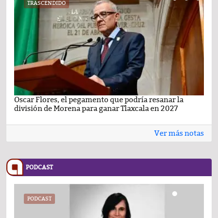
TRASCENDIDO
Oscar Flores, el pegamento que podría resanar la
Car
división de Morena para ganar Tlaxcala en 2027
busc
Ver más notas
PODCAST
PODCAST