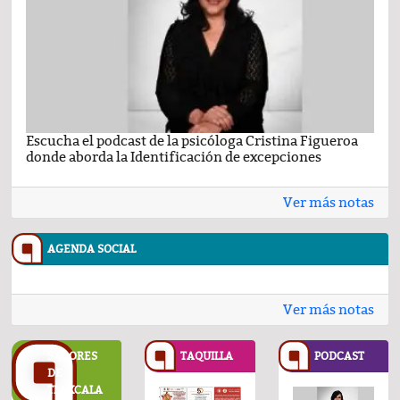
Escucha el podcast de la psicóloga Cristina Figueroa
Com
donde aborda la Identificación de excepciones
Ene
Ver más notas
AGENDA SOCIAL
Ver más notas
SABORES
TAQUILLA
PODCAST
DE
TLAXCALA