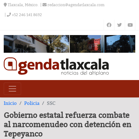
Tlaxcala, México.
redaccion@agendatlaxcala.com
+52 246 141 8692
Inicio
Policia
SSC
Gobierno estatal refuerza combate
al narcomenudeo con detención en
Tepeyanco