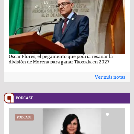
Oscar Flores, el pegamento que podría resanar la
Car
división de Morena para ganar Tlaxcala en 2027
busc
Ver más notas
PODCAST
PODCAST