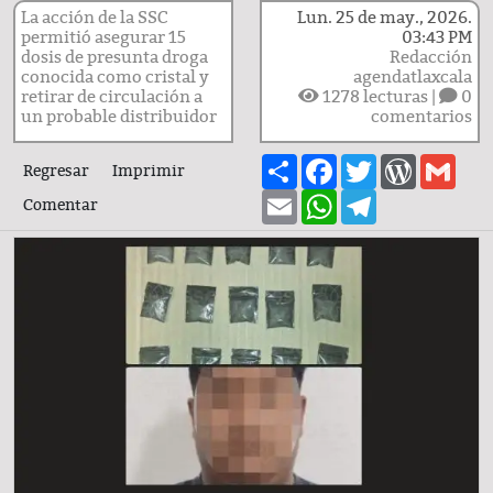
La acción de la SSC
Lun. 25 de may., 2026.
permitió asegurar 15
03:43 PM
dosis de presunta droga
Redacción
conocida como cristal y
agendatlaxcala
retirar de circulación a
1278
lecturas |
0
un probable distribuidor
comentarios
Share
Facebook
Twitter
WordPre
Gma
Regresar
Imprimir
Email
WhatsApp
Telegram
Comentar