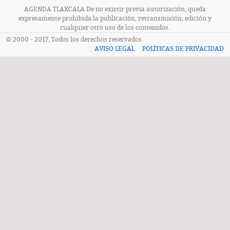
AGENDA TLAXCALA De no existir previa autorización, queda
expresamente prohibida la publicación, retransmisión, edición y
cualquier otro uso de los contenidos.
© 2000 - 2017, Todos los derechos reservados.
AVISO LEGAL
POLÍTICAS DE PRIVACIDAD