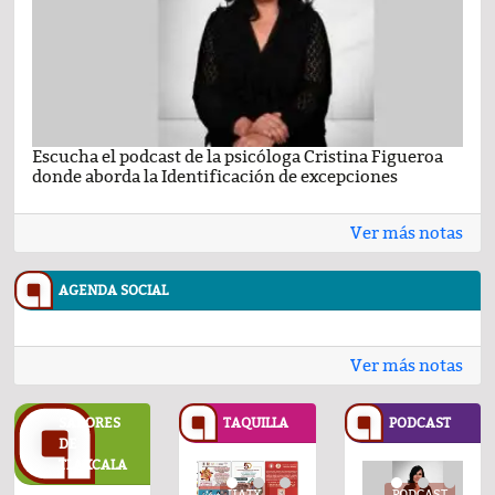
Escucha el podcast de la psicóloga Cristina Figueroa
Com
donde aborda la Identificación de excepciones
Ene
Ver más notas
AGENDA SOCIAL
Ver más notas
SABORES
TAQUILLA
PODCAST
DE
TLAXCALA
UATX
UATX
PODCAST
UATX
PODCAST
UATX
PODCAST
UATX