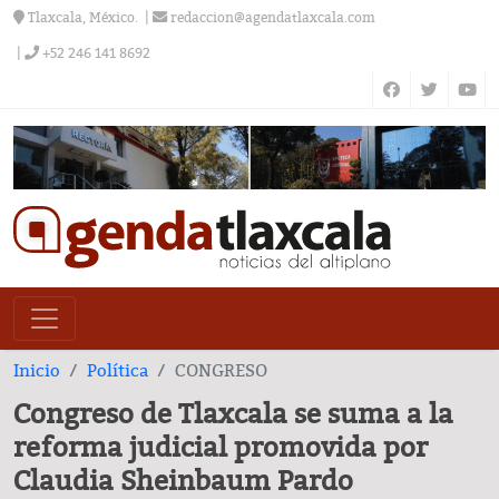
Tlaxcala, México.
redaccion@agendatlaxcala.com
+52 246 141 8692
Inicio
Política
CONGRESO
Congreso de Tlaxcala se suma a la
reforma judicial promovida por
Claudia Sheinbaum Pardo