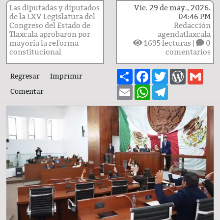
Las diputadas y diputados
Vie. 29 de may., 2026.
de la LXV Legislatura del
04:46 PM
Congreso del Estado de
Redacción
Tlaxcala aprobaron por
agendatlaxcala
mayoría la reforma
1695
lecturas |
0
constitucional
comentarios
Share
Facebook
Twitter
WordPre
Gma
Regresar
Imprimir
Email
WhatsApp
Telegram
Comentar