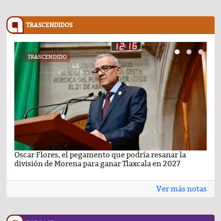
TRASCENDIDOS
TRASCENDIDO
Oscar Flores, el pegamento que podría resanar la
Car
división de Morena para ganar Tlaxcala en 2027
busc
Ver más notas