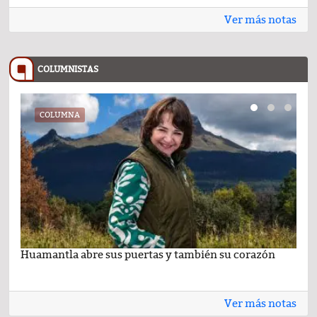
Ver más notas
COLUMNISTAS
COLUMNA
Huamantla abre sus puertas y también su corazón
Lo 
Ver más notas