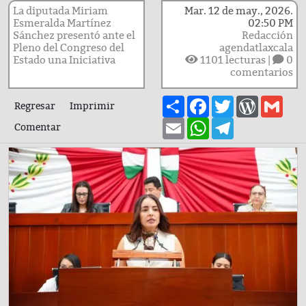
La diputada Miriam
Mar. 12 de may., 2026.
Esmeralda Martínez
02:50 PM
Sánchez presentó ante el
Redacción
Pleno del Congreso del
agendatlaxcala
Estado una Iniciativa
1101
lecturas |
0
comentarios
Share
Facebook
Twitter
WordPre
Gma
Regresar
Imprimir
Email
WhatsApp
Telegram
Comentar