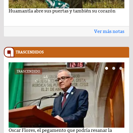
Huamantla abre sus puertas y también su corazón
Lo 
Ver más notas
TRASCENDIDOS
TRASCENDIDO
Oscar Flores, el pegamento que podría resanar la
Car