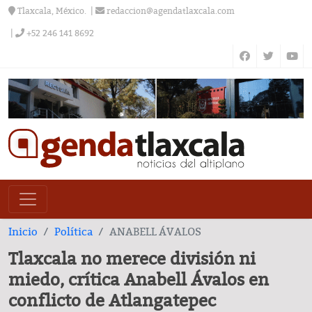
Tlaxcala, México.
redaccion@agendatlaxcala.com
+52 246 141 8692
Inicio
Política
ANABELL ÁVALOS
Tlaxcala no merece división ni
miedo, crítica Anabell Ávalos en
conflicto de Atlangatepec