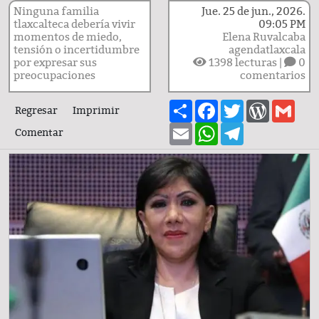
Ninguna familia
Jue. 25 de jun., 2026.
tlaxcalteca debería vivir
09:05 PM
momentos de miedo,
Elena Ruvalcaba
tensión o incertidumbre
agendatlaxcala
por expresar sus
1398
lecturas |
0
preocupaciones
comentarios
Share
Facebook
Twitter
WordPre
Gma
Regresar
Imprimir
Email
WhatsApp
Telegram
Comentar