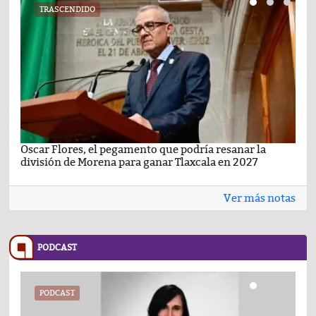
TRASCENDIDO
Oscar Flores, el pegamento que podría resanar la
Car
división de Morena para ganar Tlaxcala en 2027
busc
Ver más notas
PODCAST
PODCAST