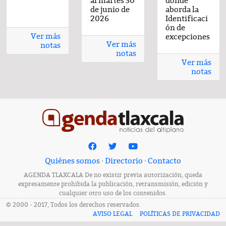
al viernes 26
al jueves 25
Enero-2026
al martes 30
al viernes 26
donde
al jueves 25
Ene
or
con sabor
de junio de
de junio de
de junio de
de junio de
aborda la
de junio de
casero
2026
2026
2026
2026
Identificaci
2026
ón de
Ver más
excepciones
Ver más
notas
notas
Ver más
notas
Quiénes somos
·
Directorio
·
Contacto
AGENDA TLAXCALA De no existir previa autorización, queda
expresamente prohibida la publicación, retransmisión, edición y
cualquier otro uso de los contenidos.
© 2000 - 2017, Todos los derechos reservados.
AVISO LEGAL
POLÍTICAS DE PRIVACIDAD