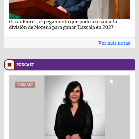
Oscar Flores, el pegamento que podría resanar la
Car
división de Morena para ganar Tlaxcala en 2027
busc
Ver más notas
PODCAST
PODCAST