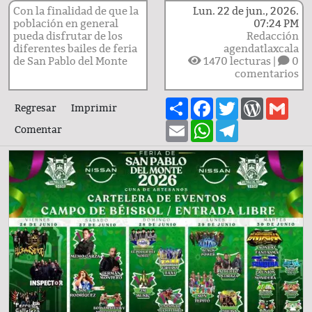
Con la finalidad de que la
Lun. 22 de jun., 2026.
población en general
07:24 PM
pueda disfrutar de los
Redacción
diferentes bailes de feria
agendatlaxcala
de San Pablo del Monte
1470
lecturas |
0
comentarios
Share
Facebook
Twitter
WordPre
Gma
Regresar
Imprimir
Email
WhatsApp
Telegram
Comentar