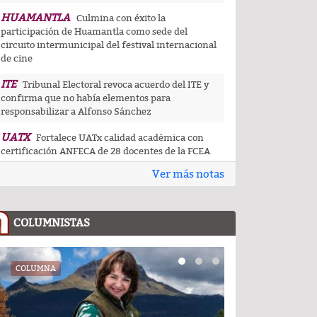
HUAMANTLA
Culmina con éxito la
participación de Huamantla como sede del
circuito intermunicipal del festival internacional
de cine
ITE
Tribunal Electoral revoca acuerdo del ITE y
confirma que no había elementos para
responsabilizar a Alfonso Sánchez
UATX
Fortalece UATx calidad académica con
certificación ANFECA de 28 docentes de la FCEA
Ver más notas
UATX
La docencia es el corazón de la
transformación universitaria: Rector de la UATx
CAPITAL
Tlaxcala capital da muestra de su
COLUMNISTAS
riqueza artesanal y gastronómica en festival de
pueblos indígenas
CEDHT
COLUMNA
COLUMNA
Convoca CEDHT a personas mayores a
participar en la convocatoria Cuéntame tu
historia: voces que dejan huella