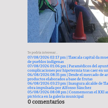
Carlos Augusto Pérez y R
Conchas, buscan venderse ca
Te podría interesar...
07/08/2026 02:17 pm |
Tlaxcala capital da mue
de pueblos indígenas
PODCAST
07/08/2026 01:06 pm |
Paramédicos del ayunt
complicaciones por hipotermia tras caer en un
06/08/2026 08:35 pm |
Desde el mercado de ar
productos elaborados a base de frutas
06/08/2026 03:23 pm |
Inaugura alcalde de Tla
obra impulsada por Alfonso Sánchez
05/08/2026 08:08 pm |
Conmemoran el XXI aniv
pictórica en la galería municipal
0 comentarios
Comentario por el Dr. Fern
del día 22-Enero-2026