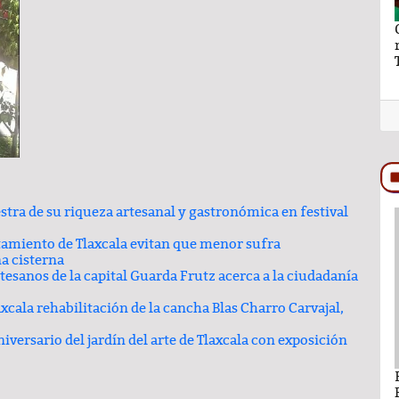
aymundo Vázquez
El hilo y la hebra de Ray Vázquez
ro a Ana Lilia
stra de su riqueza artesanal y gastronómica en festival
PODCAST
amiento de Tlaxcala evitan que menor sufra
a cisterna
tesanos de la capital Guarda Frutz acerca a la ciudadanía
xcala rehabilitación de la cancha Blas Charro Carvajal,
ersario del jardín del arte de Tlaxcala con exposición
ando León Nava
Comentario por Raul Avila Ortiz del día 22-
Enero-2026