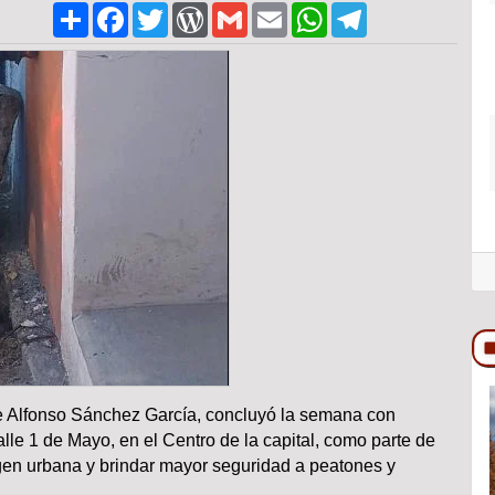
Share
Facebook
Twitter
WordPress
Gmail
Email
WhatsApp
Telegram
de Alfonso Sánchez García, concluyó la semana con
COLUMNA
lle 1 de Mayo, en el Centro de la capital, como parte de
gen urbana y brindar mayor seguridad a peatones y