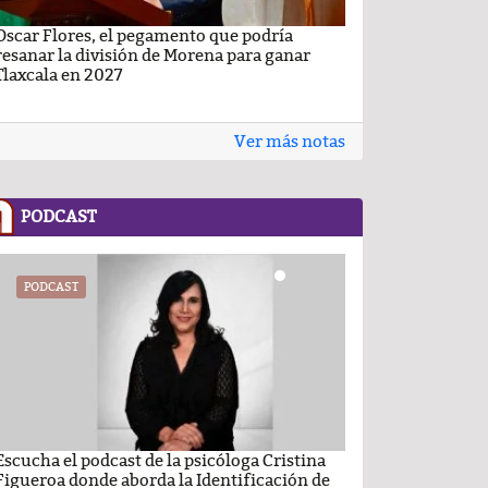
Oscar Flores, el pegamento que podría
Carlos Augusto P
resanar la división de Morena para ganar
Conchas, buscan v
Tlaxcala en 2027
Ver más notas
PODCAST
PODCAST
PODCAST
Escucha el podcast de la psicóloga Cristina
Comentario por el
Figueroa donde aborda la Identificación de
del día 22-Enero-