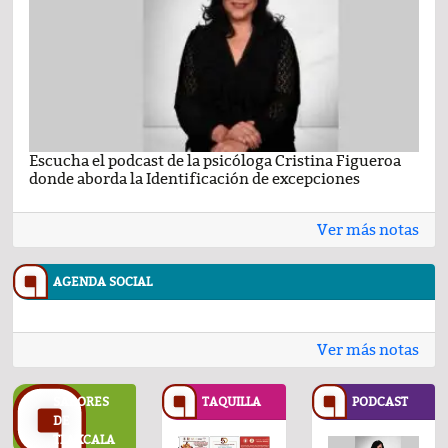
Escucha el podcast de la psicóloga Cristina Figueroa
Com
donde aborda la Identificación de excepciones
Ene
Ver más notas
AGENDA SOCIAL
Ver más notas
SABORES
TAQUILLA
PODCAST
DE
TLAXCALA