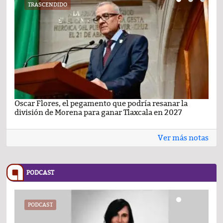
TRASCENDIDO
Oscar Flores, el pegamento que podría resanar la
Car
división de Morena para ganar Tlaxcala en 2027
busc
Ver más notas
PODCAST
PODCAST