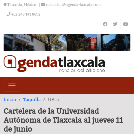
Tlaxcala, México.
redaccion@agendatlaxcala.com
+52 246 141 8692
Inicio
Taquilla
UATx
Cartelera de la Universidad
Autónoma de Tlaxcala al jueves 11
de junio