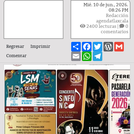
Mié. 10 de jun., 2026.
08:26 PM
Redacción
agendatlaxcala
2400
lecturas |
0
comentarios
Share
Facebook
Twitter
WordPre
Gma
Regresar
Imprimir
Email
WhatsApp
Telegram
Comentar