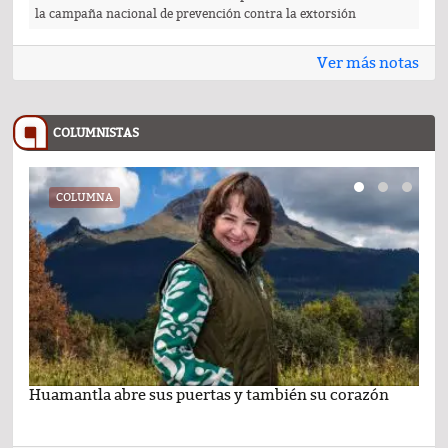
la campaña nacional de prevención contra la extorsión
Ver más notas
COLUMNISTAS
COLUMNA
Huamantla abre sus puertas y también su corazón
Lo 