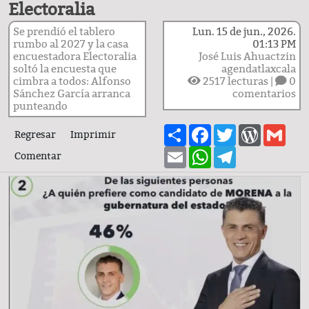
Electoralia
Se prendió el tablero
Lun. 15 de jun., 2026.
rumbo al 2027 y la casa
01:13 PM
encuestadora Electoralia
José Luis Ahuactzin
soltó la encuesta que
agendatlaxcala
cimbra a todos: Alfonso
2517
lecturas |
0
Sánchez García arranca
comentarios
punteando
Share
Facebook
Twitter
WordPre
Gma
Regresar
Imprimir
Email
WhatsApp
Telegram
Comentar