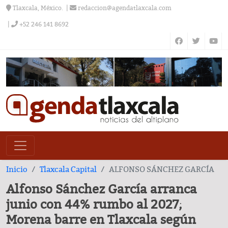
Tlaxcala, México.
redaccion@agendatlaxcala.com
+52 246 141 8692
Inicio
Tlaxcala Capital
ALFONSO SÁNCHEZ GARCÍA
Alfonso Sánchez García arranca
junio con 44% rumbo al 2027;
Morena barre en Tlaxcala según