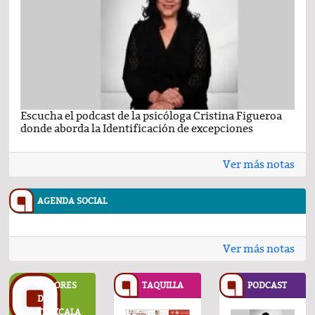
Escucha el podcast de la psicóloga Cristina Figueroa
Com
donde aborda la Identificación de excepciones
Ene
Ver más notas
AGENDA SOCIAL
Ver más notas
SABORES
TAQUILLA
PODCAST
DE
TLAXCALA