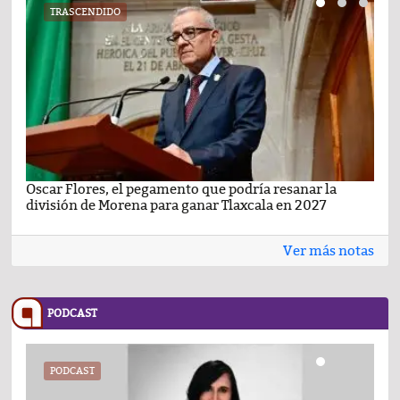
TRASCENDIDO
Oscar Flores, el pegamento que podría resanar la
Car
división de Morena para ganar Tlaxcala en 2027
busc
Ver más notas
PODCAST
PODCAST