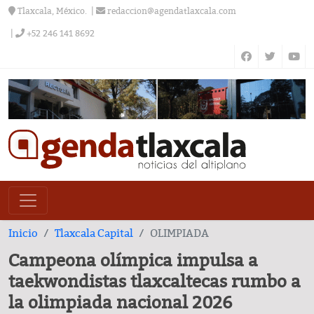
Tlaxcala, México.
redaccion@agendatlaxcala.com
+52 246 141 8692
Inicio
Tlaxcala Capital
OLIMPIADA
Campeona olímpica impulsa a
taekwondistas tlaxcaltecas rumbo a
la olimpiada nacional 2026