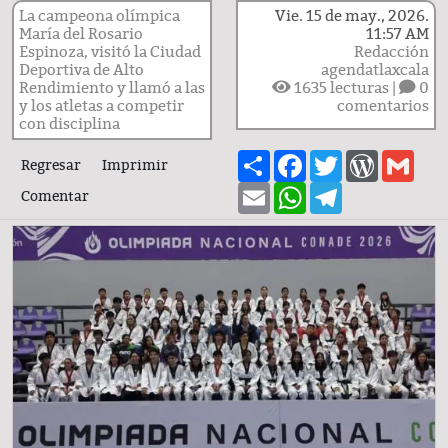
La campeona olímpica
Vie. 15 de may., 2026.
María del Rosario
11:57 AM
Espinoza, visitó la Ciudad
Redacción
Deportiva de Alto
agendatlaxcala
Rendimiento y llamó a las
1635
lecturas |
0
y los atletas a competir
comentarios
con disciplina
Share
Facebook
Twitter
WordPre
Gma
Regresar
Imprimir
Email
WhatsApp
Telegram
Comentar