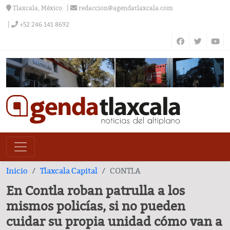
Tlaxcala, México.
redaccion@agendatlaxcala.com
+52 246 141 8692
Inicio
Tlaxcala Capital
CONTLA
En Contla roban patrulla a los
mismos policías, si no pueden
cuidar su propia unidad cómo van a