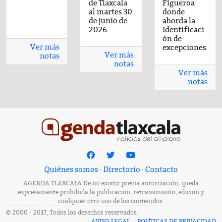
de Tlaxcala
de Tlaxcala
del día 22-
de Tlaxcala
Enero-2026
de Tlaxcala
Figueroa
de Tlaxcala
del 
cil
postre fácil
al viernes 26
al jueves 25
Enero-2026
al martes 30
al viernes 26
donde
al jueves 25
Ene
or
con sabor
de junio de
de junio de
de junio de
de junio de
aborda la
de junio de
casero
2026
2026
2026
2026
Identificaci
2026
ón de
Ver más
excepciones
Ver más
notas
notas
Ver más
notas
Quiénes somos
·
Directorio
·
Contacto
AGENDA TLAXCALA De no existir previa autorización, queda
expresamente prohibida la publicación, retransmisión, edición y
cualquier otro uso de los contenidos.
© 2000 - 2017, Todos los derechos reservados.
AVISO LEGAL
POLÍTICAS DE PRIVACIDAD