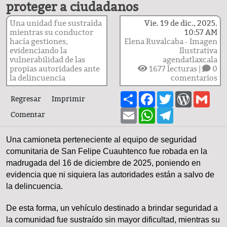
proteger a ciudadanos
Una unidad fue sustraída
Vie. 19 de dic., 2025.
mientras su conductor
10:57 AM
hacía gestiones,
Elena Ruvalcaba - Imagen
evidenciando la
Ilustrativa
vulnerabilidad de las
agendatlaxcala
propias autoridades ante
1677
lecturas |
0
la delincuencia
comentarios
Share
Facebook
Twitter
WordPre
Gma
Regresar
Imprimir
Email
WhatsApp
Telegram
Comentar
Una camioneta perteneciente al equipo de seguridad
comunitaria de San Felipe Cuauhtenco fue robada en la
madrugada del 16 de diciembre de 2025, poniendo en
evidencia que ni siquiera las autoridades están a salvo de
la delincuencia.
De esta forma, un vehículo destinado a brindar seguridad a
la comunidad fue sustraído sin mayor dificultad, mientras su