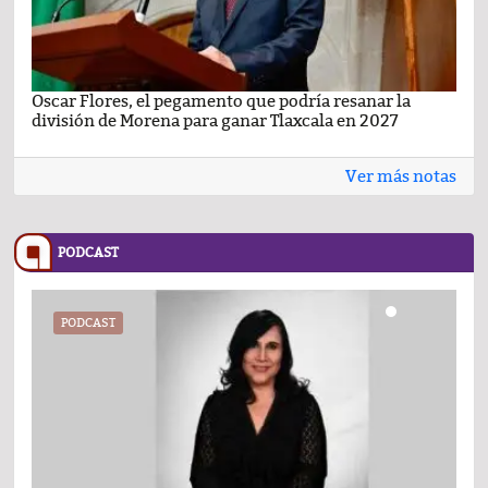
Oscar Flores, el pegamento que podría resanar la
Car
división de Morena para ganar Tlaxcala en 2027
busc
Ver más notas
PODCAST
PODCAST