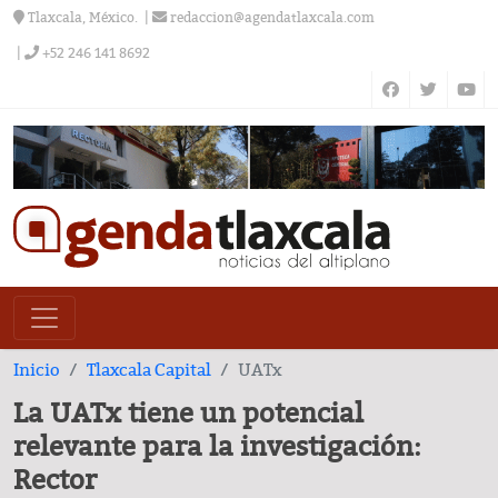
Tlaxcala, México.
redaccion@agendatlaxcala.com
+52 246 141 8692
Inicio
Tlaxcala Capital
UATx
La UATx tiene un potencial
relevante para la investigación:
Rector