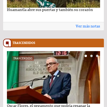
Huamantla abre sus puertas y también su corazón
Lo 
Ver más notas
TRASCENDIDOS
TRASCENDIDO
Oscar Flores, el pegamento que podría resanar la
Car