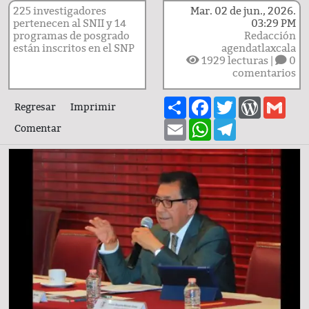
225 investigadores
Mar. 02 de jun., 2026.
pertenecen al SNII y 14
03:29 PM
programas de posgrado
Redacción
están inscritos en el SNP
agendatlaxcala
1929
lecturas |
0
comentarios
Share
Facebook
Twitter
WordPre
Gma
Regresar
Imprimir
Email
WhatsApp
Telegram
Comentar