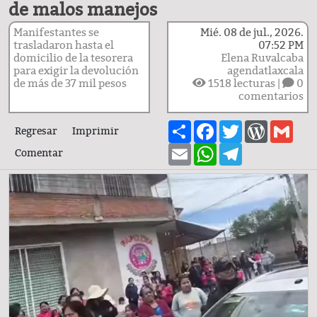
de malos manejos
Manifestantes se
Mié. 08 de jul., 2026.
trasladaron hasta el
07:52 PM
domicilio de la tesorera
Elena Ruvalcaba
para exigir la devolución
agendatlaxcala
de más de 37 mil pesos
1518
lecturas |
0
comentarios
Share
Facebook
Twitter
WordPre
Gma
Regresar
Imprimir
Email
WhatsApp
Telegram
Comentar