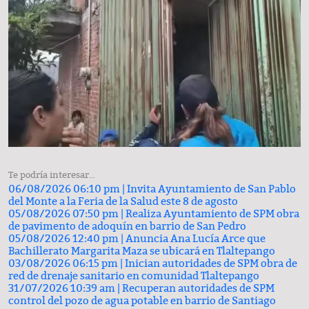
Te podría interesar...
06/08/2026 06:10 pm |
Invita Ayuntamiento de San Pablo
del Monte a la Feria de la Salud este 8 de agosto
05/08/2026 07:50 pm |
Realiza Ayuntamiento de SPM obra
de pavimento de adoquín en barrio de San Pedro
05/08/2026 12:40 pm |
Anuncia Ana Lucía Arce que
Bachillerato Margarita Maza se ubicará en Tlaltepango
03/08/2026 06:15 pm |
Inician autoridades de SPM obra de
red de drenaje sanitario en comunidad Tlaltepango
31/07/2026 10:39 am |
Recuperan autoridades de SPM
control del pozo de agua potable en barrio de Santiago