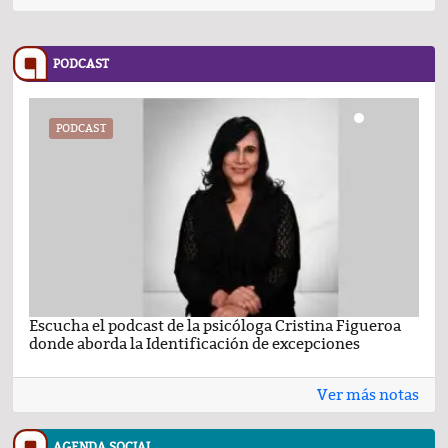
PODCAST
PODCAST
Escucha el podcast de la psicóloga Cristina Figueroa
Com
donde aborda la Identificación de excepciones
Ene
Ver más notas
AGENDA SOCIAL