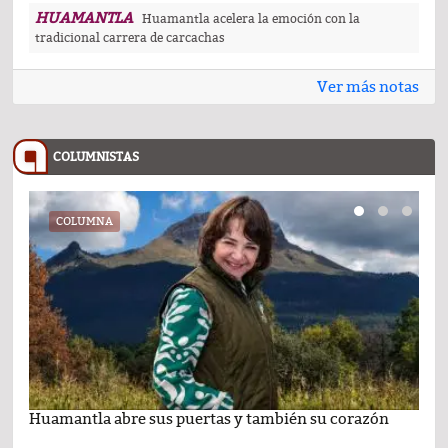
HUAMANTLA
Huamantla acelera la emoción con la
tradicional carrera de carcachas
Ver más notas
COLUMNISTAS
COLUMNA
Huamantla abre sus puertas y también su corazón
Lo 