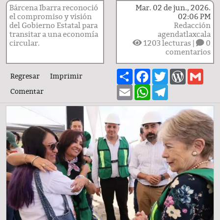
Bárcena Ibarra reconoció
Mar. 02 de jun., 2026.
el compromiso y visión
02:06 PM
del Gobierno Estatal para
Redacción
transitar a una economía
agendatlaxcala
circular.
1203
lecturas |
0
comentarios
Share
Facebook
Twitter
WordPre
Gma
Regresar
Imprimir
Email
WhatsApp
Telegram
Comentar