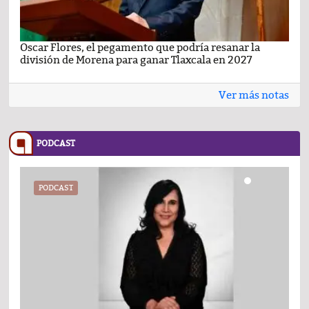
Oscar Flores, el pegamento que podría resanar la
Car
división de Morena para ganar Tlaxcala en 2027
busc
Ver más notas
PODCAST
PODCAST