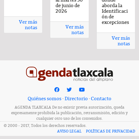
or
con sabor
de junio de
de junio de
de junio de
de junio de
aborda la
de junio de
casero
2026
2026
2026
2026
Identificaci
2026
ón de
Ver más
excepciones
Ver más
notas
notas
Ver más
notas
Quiénes somos
·
Directorio
·
Contacto
AGENDA TLAXCALA De no existir previa autorización, queda
expresamente prohibida la publicación, retransmisión, edición y
cualquier otro uso de los contenidos.
© 2000 - 2017, Todos los derechos reservados.
AVISO LEGAL
POLÍTICAS DE PRIVACIDAD