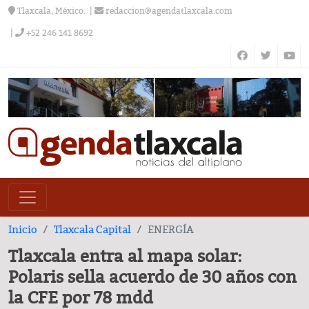
Tlaxcala, México.
redaccion@agendatlaxcala.com
+52 246 141 8692
Inicio
Tlaxcala Capital
ENERGÍA
Tlaxcala entra al mapa solar:
Polaris sella acuerdo de 30 años con
la CFE por 78 mdd