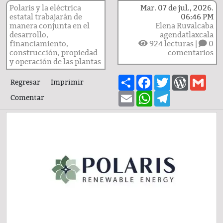
Polaris y la eléctrica
Mar. 07 de jul., 2026.
estatal trabajarán de
06:46 PM
manera conjunta en el
Elena Ruvalcaba
desarrollo,
agendatlaxcala
financiamiento,
924
lecturas |
0
construcción, propiedad
comentarios
y operación de las plantas
Share
Facebook
Twitter
WordPre
Gma
Regresar
Imprimir
Email
WhatsApp
Telegram
Comentar