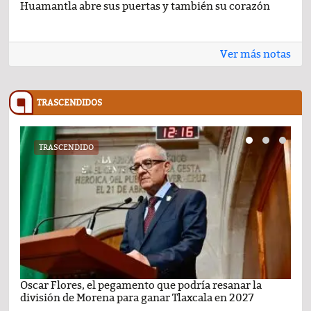
Huamantla abre sus puertas y también su corazón
Lo 
Ver más notas
TRASCENDIDOS
TRASCENDIDO
Oscar Flores, el pegamento que podría resanar la
Car
división de Morena para ganar Tlaxcala en 2027
busc