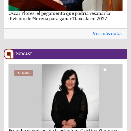
Oscar Flores, el pegamento que podría resanar la
Car
división de Morena para ganar Tlaxcala en 2027
busc
Ver más notas
PODCAST
PODCAST
Escucha el podcast de la psicóloga Cristina Figueroa
Com