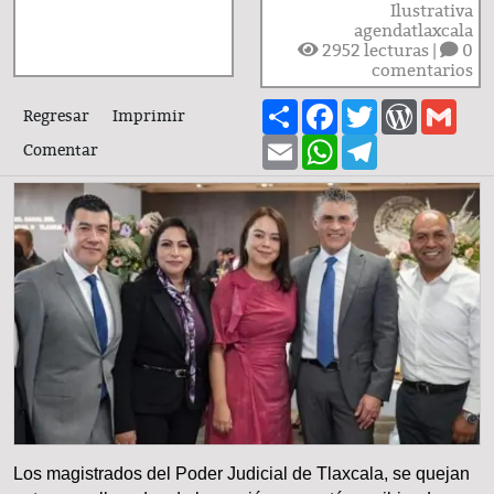
Ilustrativa
agendatlaxcala
2952
lecturas |
0
comentarios
Share
Facebook
Twitter
WordPre
Gma
Regresar
Imprimir
Email
WhatsApp
Telegram
Comentar
Los magistrados del Poder Judicial de Tlaxcala, se quejan