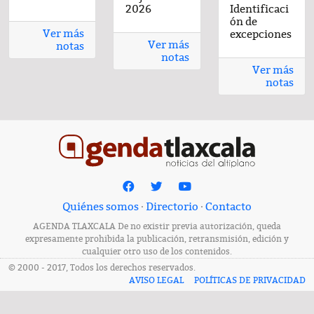
2026
2026
2026
2026
Identificaci
2026
ón de
Ver más
excepciones
Ver más
notas
notas
Ver más
notas
Quiénes somos
·
Directorio
·
Contacto
AGENDA TLAXCALA De no existir previa autorización, queda
expresamente prohibida la publicación, retransmisión, edición y
cualquier otro uso de los contenidos.
© 2000 - 2017, Todos los derechos reservados.
AVISO LEGAL
POLÍTICAS DE PRIVACIDAD