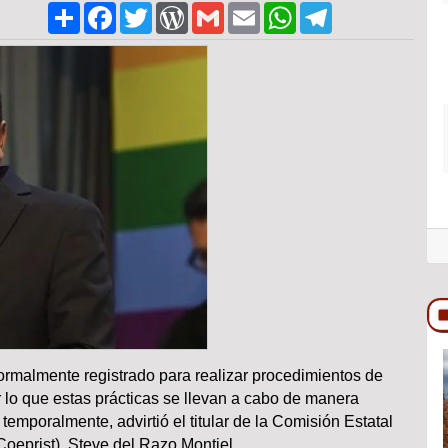
Share
Facebook
Twitter
WordPress
Gmail
Email
WhatsApp
Telegram
ormalmente registrado para realizar procedimientos de
COLUMNA
r lo que estas prácticas se llevan a cabo de manera
temporalmente, advirtió el titular de la Comisión Estatal
Coeprist), Steve del Razo Montiel.