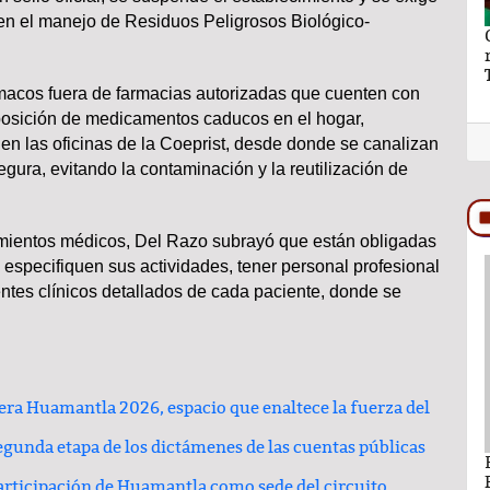
en el manejo de Residuos Peligrosos Biológico-
aymundo Vázquez
El hilo y la hebra de Ray Vázquez
ro a Ana Lilia
rmacos fuera de farmacias autorizadas que cuenten con
sposición de medicamentos caducos en el hogar,
 en las oficinas de la Coeprist, desde donde se canalizan
gura, evitando la contaminación y la reutilización de
dimientos médicos, Del Razo subrayó que están obligadas
 especifiquen sus actividades, tener personal profesional
PODCAST
ientes clínicos detallados de cada paciente, donde se
ra Huamantla 2026, espacio que enaltece la fuerza del
gunda etapa de los dictámenes de las cuentas públicas
ando León Nava
Comentario por Raul Avila Ortiz del día 22-
Enero-2026
articipación de Huamantla como sede del circuito