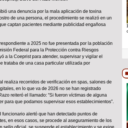
ibió una denuncia por la mala aplicación de toxina
 rostro de una persona, el procedimiento se realizó en un
que captan pacientes mediante publicidad engañosa
no se puede
Ganar sin perder lo más importante por Lic.
Rocío Hernández Castillo
respondiente a 2025 no fue presentada por la población
misión Federal para la Protección contra Riesgos
yó a la Coeprist para atender, supervisar y vigilar el
e trataba de una casa particular utilizada por
al realiza recorridos de verificación en spas, salones de
gitales, en lo que va de 2026 no se han registrado
TRASCENDIDO
zo reiteró el llamado: “Si fueron víctimas de alguna
ber para que podamos supervisar esos establecimientos”.
l funcionario alertó que han detectado puntos de
otes, en esos casos, se procede al aseguramiento de los
 sello oficial, se suspende el establecimiento y se exige