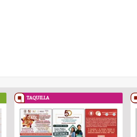
TAQUILLA
RECETASNESTLE.COM
UATX
PODCAST
RECETASNESTLE
UATX