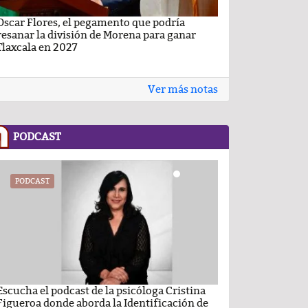
Oscar Flores, el pegamento que podría
Carlos Augusto P
resanar la división de Morena para ganar
Conchas, buscan v
Tlaxcala en 2027
Ver más notas
PODCAST
PODCAST
PODCAST
Escucha el podcast de la psicóloga Cristina
Comentario por el
Figueroa donde aborda la Identificación de
del día 22-Enero-