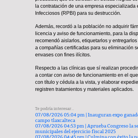
la contratación de una empresa especializada 
Carlos Augusto Pérez y R
Infecciosos (RPBI) para su destrucción.
Conchas, buscan venderse ca
Además, recordó a la población no adquirir fá
licencia y aviso de funcionamiento, para la di
recomendó aislarlos, etiquetarlos y entregarlos
a compañías certificadas para su eliminación se
envases con fines ilícitos.
Respecto a las clínicas que sí realizan proce
a contar con aviso de funcionamiento en el que
PODCAST
con título y cédula a la vista, y elaborar exped
registren tratamientos y materiales aplicados.
Te podría interesar...
07/08/2026 05:04 pm |
Inauguran expo ganade
campo tlaxcalteca
07/08/2026 04:53 pm |
Aprueba Congreso la se
Comentario por el Dr. Fern
municipales del ejercicio fiscal 2025
del día 22-Enero-2026
07/08/2026 04:45 pm |
Culmina con éxito la p