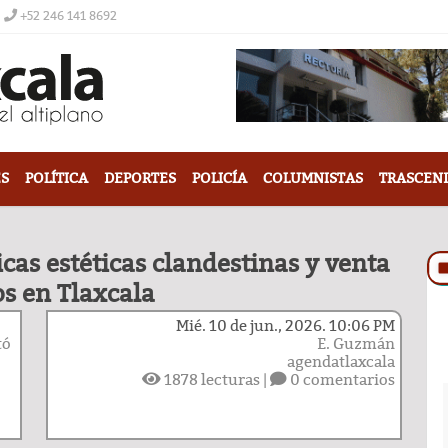
+52 246 141 8692
S
POLÍTICA
DEPORTES
POLICÍA
COLUMNISTAS
TRASCEN
cas estéticas clandestinas y venta
s en Tlaxcala
Mié. 10 de jun., 2026. 10:06 PM
tó
E. Guzmán
agendatlaxcala
1878
lecturas |
0 comentarios