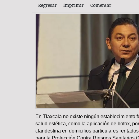
Regresar
Imprimir
Comentar
En Tlaxcala no existe ningún establecimiento f
COLUMNA
salud estética, como la aplicación de botox, po
clandestina en domicilios particulares rentados 
para la Protección Contra Riesgos Sanitarios (