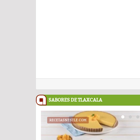
SABORES DE TLAXCALA
RECETASNESTLE.COM
UATX
PODCAST