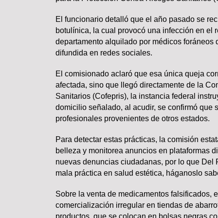
El funcionario detalló que el año pasado se rec
botulínica, la cual provocó una infección en el
departamento alquilado por médicos foráneos 
Lo más valioso de un hogar 
difundida en redes sociales.
comprar
El comisionado aclaró que esa única queja cor
afectada, sino que llegó directamente de la Co
Sanitarios (Cofepris), la instancia federal instru
domicilio señalado, al acudir, se confirmó que s
profesionales provenientes de otros estados.
Para detectar estas prácticas, la comisión estat
belleza y monitorea anuncios en plataformas di
TRASCENDIDO
nuevas denuncias ciudadanas, por lo que Del Ra
mala práctica en salud estética, háganoslo sa
Sobre la venta de medicamentos falsificados, e
comercialización irregular en tiendas de abarr
productos, que se colocan en bolsas negras con