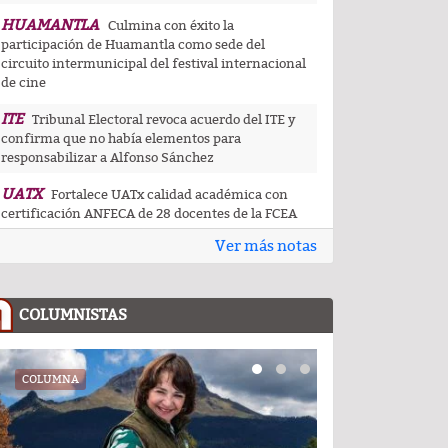
HUAMANTLA
Culmina con éxito la
participación de Huamantla como sede del
circuito intermunicipal del festival internacional
de cine
ITE
Tribunal Electoral revoca acuerdo del ITE y
confirma que no había elementos para
responsabilizar a Alfonso Sánchez
UATX
Fortalece UATx calidad académica con
certificación ANFECA de 28 docentes de la FCEA
Ver más notas
UATX
La docencia es el corazón de la
transformación universitaria: Rector de la UATx
CAPITAL
Tlaxcala capital da muestra de su
COLUMNISTAS
riqueza artesanal y gastronómica en festival de
pueblos indígenas
CEDHT
COLUMNA
COLUMNA
Convoca CEDHT a personas mayores a
participar en la convocatoria Cuéntame tu
historia: voces que dejan huella