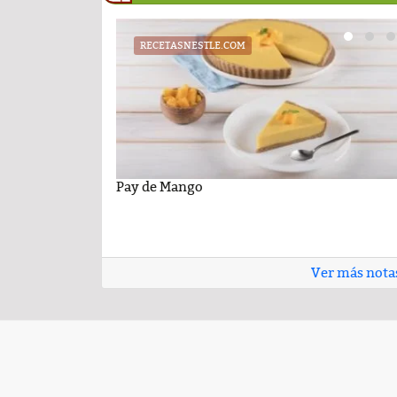
RECETASNESTLE.COM
UATX
PODCAST
cil con sabor
niversidad Autónoma de
Pay de Mango
Cartelera de la Universidad Autóno
Comentario por el Dr. Fern
 26 de junio de 2026
Tlaxcala al jueves 25 de junio de 202
del día 22-Enero-2026
Ver más nota