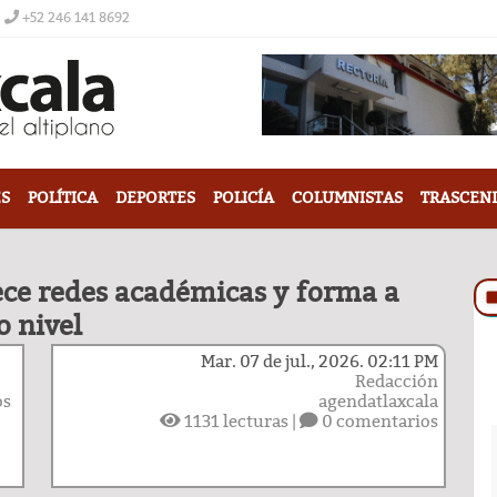
+52 246 141 8692
S
POLÍTICA
DEPORTES
POLICÍA
COLUMNISTAS
TRASCEN
ece redes académicas y forma a
o nivel
Mar. 07 de jul., 2026. 02:11 PM
Redacción
os
agendatlaxcala
1131
lecturas |
0 comentarios