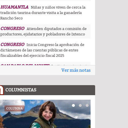
HUAMANTLA
Niñas y niños viven de cerca la
tradición taurina durante visita a la ganadería
Rancho Seco
CONGRESO
Atienden diputados a comisión de
productores, ejidatarios y pobladores de Ixtenco
CONGRESO
Inicia Congreso la aprobación de
dictámenes de las cuentas públicas de entes
fiscalizables del ejercicio fiscal 2025
SAN PABLO DEL MONTE
Invita Ayuntamiento
Ver más notas
de San Pablo del Monte a la Feria de la Salud este 8
de agosto
UATX
La UATx promueve la resiliencia
COLUMNISTAS
emocional para fortalecer salud y bienestar de
estudiantes y docentes
CAPITAL
COLUMNA
COLUMNA
Inaugura alcalde de Tlaxcala
rehabilitación de la cancha Blas Charro Carvajal,
obra impulsada por Alfonso Sánchez