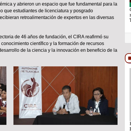
démica y abrieron un espacio que fue fundamental para la
aymundo Vázquez
El hilo y la hebra de Ray Vázquez
o que estudiantes de licenciatura y posgrado
ro a Ana Lilia
ecibieran retroalimentación de expertos en las diversas
yectoria de 46 años de fundación, el CIRA reafirmó su
conocimiento científico y la formación de recursos
esarrollo de la ciencia y la innovación en beneficio de la
PODCAST
ando León Nava
Comentario por Raul Avila Ortiz del día 22-
Enero-2026