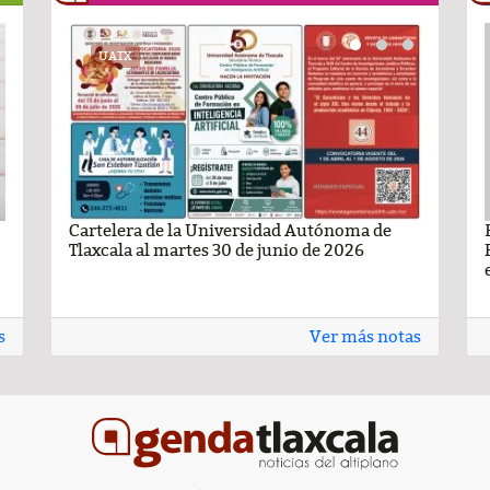
RECETASNESTLE.COM
UATX
PODCAST
RECETASNESTLE
UATX
ma de
ando León Nava
Flan Napolitano
Cartelera de la Universidad Autónoma de
Comentario por Raul Avila Ortiz del día 22-
Carlota de limón:
Carteler
6
Tlaxcala al martes 30 de junio de 2026
Enero-2026
casero
Tlaxcala 
s
Ver más notas