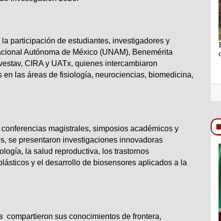
 la participación de estudiantes, investigadores y
no se puede
Ganar sin perder lo más importante por Lic.
Nacional Autónoma de México (UNAM), Benemérita
Rocío Hernández Castillo
estav, CIRA y UATx, quienes intercambiaron
 en las áreas de fisiología, neurociencias, biomedicina,
, conferencias magistrales, simposios académicos y
icos, se presentaron investigaciones innovadoras
logía, la salud reproductiva, los trastornos
TRASCENDIDO
lásticos y el desarrollo de biosensores aplicados a la
tes compartieron sus conocimientos de frontera,