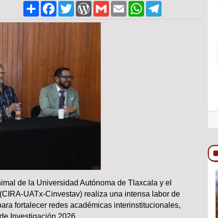
Share
Facebook
Twitter
WordPress
Gmail
Email
WhatsApp
Telegram
imal de la Universidad Autónoma de Tlaxcala y el
COLUMNA
(CIRA-UATx-Cinvestav) realiza una intensa labor de
para fortalecer redes académicas interinstitucionales,
 de Investigación 2026.