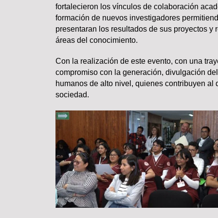
fortalecieron los vínculos de colaboración aca
Carlos Augusto Pérez y R
formación de nuevos investigadores permitiend
Conchas, buscan venderse ca
presentaran los resultados de sus proyectos y r
áreas del conocimiento.
Con la realización de este evento, con una tra
compromiso con la generación, divulgación del 
humanos de alto nivel, quienes contribuyen al d
sociedad.
PODCAST
Comentario por el Dr. Fern
del día 22-Enero-2026