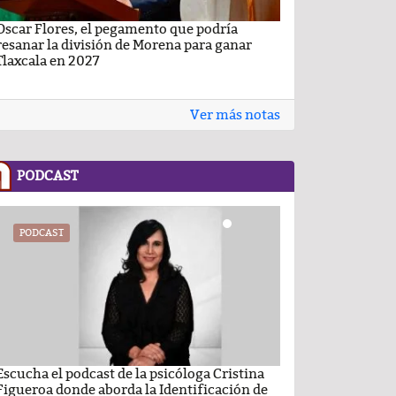
Oscar Flores, el pegamento que podría
Carlos Augusto P
resanar la división de Morena para ganar
Conchas, buscan v
Tlaxcala en 2027
Ver más notas
PODCAST
PODCAST
PODCAST
Escucha el podcast de la psicóloga Cristina
Comentario por el
Figueroa donde aborda la Identificación de
del día 22-Enero-