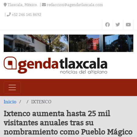
Tlaxcala, México.
redaccion@agendatlaxcala.com
+52 246 141 8692
Inicio
IXTENCO
Ixtenco aumenta hasta 25 mil
visitantes anuales tras su
nombramiento como Pueblo Mágico