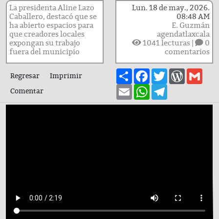
La presidenta Aline Lazo
Lun. 18 de may., 2026.
Caballero, destacó que se
08:48 AM
ha abierto espacios para
E. Guzmán
que creadores locales
agendatlaxcala
expongan su trabajo
1041
lecturas |
0
fuera del municipio
comentarios
Share
Facebook
Twitter
WordPre
Gma
Regresar
Imprimir
Email
WhatsApp
Telegram
Comentar