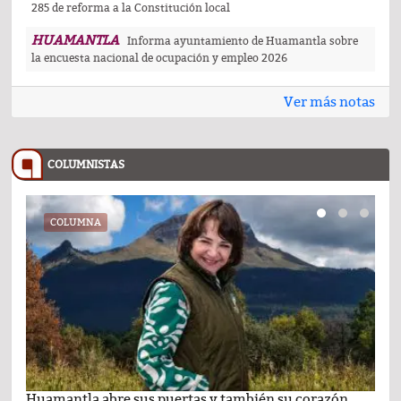
285 de reforma a la Constitución local
HUAMANTLA
Informa ayuntamiento de Huamantla sobre
la encuesta nacional de ocupación y empleo 2026
Ver más notas
COLUMNISTAS
COLUMNA
Huamantla abre sus puertas y también su corazón
Lo 