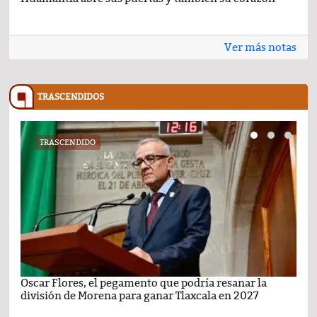
Ver más notas
TRASCENDIDOS
TRASCENDIDO
Oscar Flores, el pegamento que podría resanar la
Car
división de Morena para ganar Tlaxcala en 2027
busc