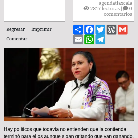
agendatlaxcala
2817
lecturas |
0
comentarios
Share
Facebook
Twitter
WordPre
Gma
Regresar
Imprimir
Email
WhatsApp
Telegram
Comentar
Hay políticos que todavía no entienden que la contienda
terminó para ellos aunque sigan gritando que van ganando.