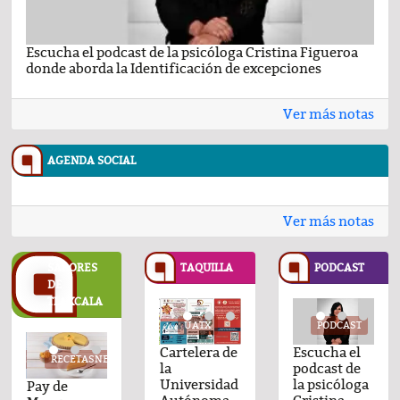
Escucha el podcast de la psicóloga Cristina Figueroa
Com
donde aborda la Identificación de excepciones
Ene
Ver más notas
AGENDA SOCIAL
Ver más notas
SABORES
TAQUILLA
PODCAST
DE
TLAXCALA
UATX
UATX
PODCAST
UATX
PODCAST
UATX
PODCAST
UATX
Cartelera de
Cartelera de
Comentario
Cartelera de
Comentario
Cartelera de
Escucha el
Cartelera d
Com
TASNESTLE.COM
RECETASNESTLE.COM
RECETASNESTLE.COM
RECETASNESTLE.COM
RECETASNESTLE.CO
REC
la
la
por el Dr.
la
por Raul
la
podcast de
la
por 
Universidad
Universidad
Fernando
Universidad
Avila Ortiz
Universidad
la psicóloga
Universida
Fer
de
Pay de
Flan
Carlota de
Pay de
Flan