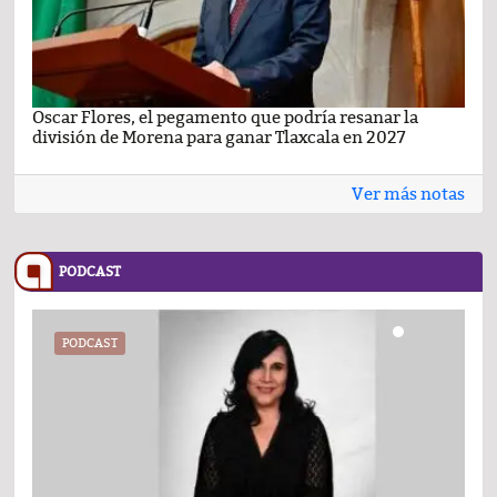
Oscar Flores, el pegamento que podría resanar la
Car
división de Morena para ganar Tlaxcala en 2027
busc
Ver más notas
PODCAST
PODCAST