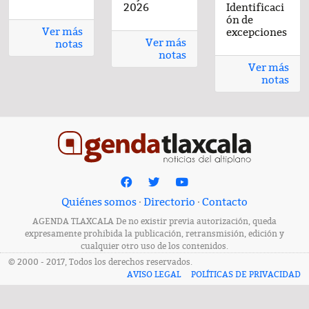
2026
2026
2026
2026
Identificaci
2026
ón de
Ver más
excepciones
Ver más
notas
notas
Ver más
notas
Quiénes somos
·
Directorio
·
Contacto
AGENDA TLAXCALA De no existir previa autorización, queda
expresamente prohibida la publicación, retransmisión, edición y
cualquier otro uso de los contenidos.
© 2000 - 2017, Todos los derechos reservados.
AVISO LEGAL
POLÍTICAS DE PRIVACIDAD