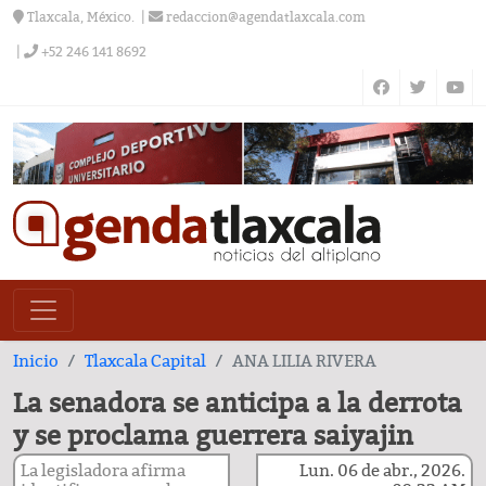
Tlaxcala, México.
redaccion@agendatlaxcala.com
+52 246 141 8692
Inicio
Tlaxcala Capital
ANA LILIA RIVERA
La senadora se anticipa a la derrota
y se proclama guerrera saiyajin
La legisladora afirma
Lun. 06 de abr., 2026.