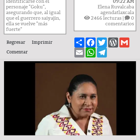
identificarse con el
09:22 AM
personaje "Goku",
Elena Ruvalcaba
asegurando que, al igual
agendatlaxcala
que el guerrero saiyajin,
2466
lecturas |
0
ella se vuelve "más
comentarios
fuerte"
Share
Facebook
Twitter
WordPre
Gma
Regresar
Imprimir
Email
WhatsApp
Telegram
Comentar