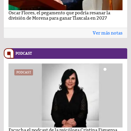
Oscar Flores, el pegamento que podría resanar la
Car
división de Morena para ganar Tlaxcala en 2027
busc
Ver más notas
PODCAST
PODCAST
Escucha el podcast de la psicóloga Cristina Figueroa
Com