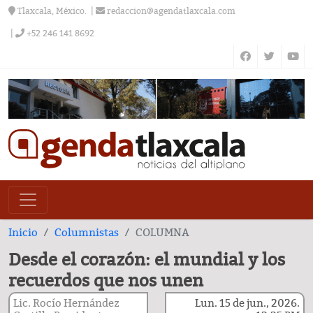
Tlaxcala, México.
redaccion@agendatlaxcala.com
+52 246 141 8692
Inicio
Columnistas
COLUMNA
Desde el corazón: el mundial y los
recuerdos que nos unen
Lic. Rocío Hernández
Lun. 15 de jun., 2026.