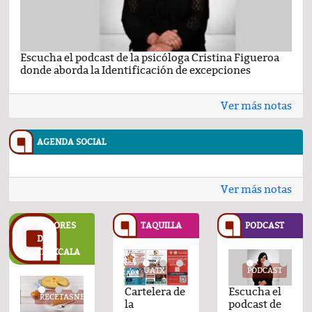
Escucha el podcast de la psicóloga Cristina Figueroa
Com
donde aborda la Identificación de excepciones
Ene
Ver más notas
AGENDA SOCIAL
Ver más notas
SABORES
TAQUILLA
PODCAST
DE
TLAXCALA
UATX
UATX
PODCAST
UATX
PODCAST
UATX
PODCAST
UATX
Cartelera de
Cartelera de
Comentario
Cartelera de
Comentario
Cartelera de
Escucha el
Cartelera d
Com
TASNESTLE.COM
RECETASNESTLE.COM
RECETASNESTLE.COM
RECETASNESTLE.COM
RECETASNESTLE.CO
REC
la
la
por el Dr.
la
por Raul
la
podcast de
la
por 