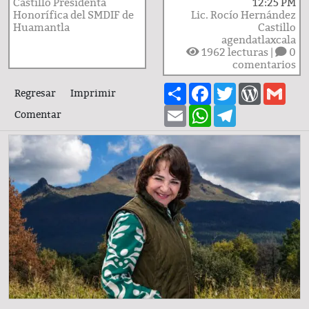
Castillo Presidenta
12:25 PM
Honorífica del SMDIF de
Lic. Rocío Hernández
Huamantla
Castillo
agendatlaxcala
1962
lecturas |
0
comentarios
Share
Facebook
Twitter
WordPre
Gma
Regresar
Imprimir
Email
WhatsApp
Telegram
Comentar