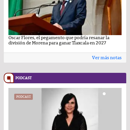
Oscar Flores, el pegamento que podría resanar la
Car
división de Morena para ganar Tlaxcala en 2027
busc
Ver más notas
PODCAST
PODCAST