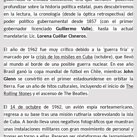
profundizar sobre la historia política estatal, pues descubriremos
en la lectura, la cronología (desde la óptica retrospectiva) del
poder político gubernamental desde 1857 (con el primer
gobernador licenciado
Guillermo Valle
), hasta la actual
mandataria: Lic.
Lorena Cuéllar Cisneros.
El año de 1962 fue muy crítico debido a la ‘guerra fría’ y
marcado por la
crisis de los misiles en Cuba
(octubre), que llevó
al mundo al borde de una posible guerra nuclear. En ese año
Brasil ganó la copa mundial de fútbol en Chile, mientras
John
Glenn
se convirtió en el primer estadounidense en orbitar la
tierra. Fue un año de hitos culturales, incluyendo el inicio de
The
Rolling Stones
y el ascenso de The Beatles.
El
14 de octubre
de 1962, un avión espía norteamericano,
regresa a su base tras una misión rutinaria sobrevolando la isla
de Cuba. A bordo lleva unos negativos fotográficos que muestran
unas instalaciones militares con gran movimiento de personal y
tropas en torno a ellas. Parecen ser plataformas de lanzamiento