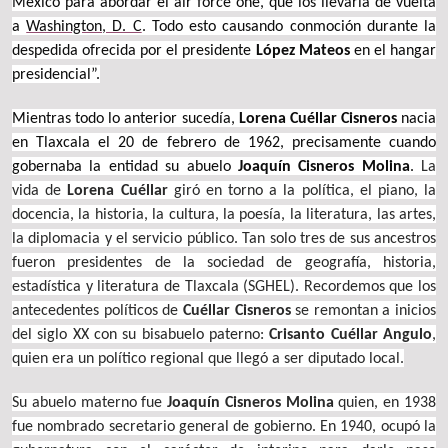
México para abordar el air force one, que los llevaría de vuelta
a
Washington, D. C
. Todo esto causando conmoción durante la
despedida ofrecida por el presidente
López Mateos
en el hangar
presidencial”.
Mientras todo lo anterior sucedía,
Lorena Cuéllar Cisneros
nacia
en Tlaxcala el 20 de febrero de 1962, precisamente cuando
gobernaba la entidad su abuelo
Joaquín Cisneros Molina
.
La
vida de
Lorena Cuéllar
giró en torno a la política, el piano, la
docencia, la historia, la cultura, la poesía, la literatura, las artes,
la diplomacia y el servicio público. Tan solo tres de sus ancestros
fueron presidentes de la sociedad de geografía, historia,
estadística y literatura de Tlaxcala (SGHEL). Recordemos que los
antecedentes políticos de
Cuéllar Cisneros
se remontan a inicios
del siglo XX con su bisabuelo paterno:
Crisanto Cuéllar Angulo
,
quien era un político regional que llegó a ser diputado local.
Su abuelo materno fue
Joaquín Cisneros Molina
quien, en 1938
fue nombrado secretario general de gobierno. En 1940, ocupó la