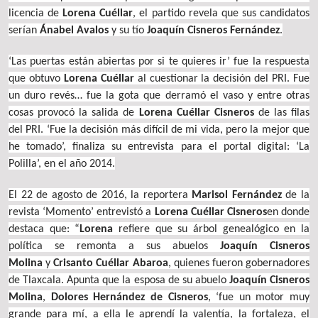
licencia de
Lorena Cuéllar
, el partido revela que sus candidatos
serían
Ánabel Avalos
y su tío
Joaquín Cisneros Fernández
.
‘Las puertas están abiertas por si te quieres ir’ fue la respuesta
que obtuvo
Lorena Cuéllar
al cuestionar la decisión del PRI. Fue
un duro revés… fue la gota que derramó el vaso y entre otras
cosas provocó la salida de
Lorena Cuéllar Cisneros
de las filas
del PRI. ‘Fue la decisión más difícil de mi vida, pero la mejor que
he tomado’, finaliza su entrevista para el portal digital: ‘La
Polilla’, en el año 2014.
El 22 de agosto de 2016, la reportera
Marisol Fernández
de la
revista ‘Momento’ entrevistó a
Lorena Cuéllar Cisneros
en donde
destaca que: “
Lorena
refiere que su árbol genealógico en la
política se remonta a sus abuelos
Joaquín Cisneros
Molina
y
Crisanto Cuéllar Abaroa
, quienes fueron gobernadores
de Tlaxcala. Apunta que la esposa de su abuelo
Joaquín Cisneros
Molina
,
Dolores Hernández de Cisneros
, ‘fue un motor muy
grande para mí, a ella le aprendí la valentía, la fortaleza, el