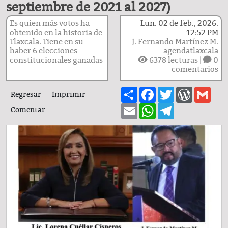
septiembre de 2021 al 2027)
Es quien más votos ha
Lun. 02 de feb., 2026.
obtenido en la historia de
12:52 PM
Tlaxcala. Tiene en su
J. Fernando Martínez M.
haber 6 elecciones
agendatlaxcala
constitucionales ganadas
6378
lecturas |
0
comentarios
Share
Facebook
Twitter
WordPre
Gma
Regresar
Imprimir
Email
WhatsApp
Telegram
Comentar