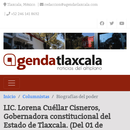
Tlaxcala, México.
redaccion@agendatlaxcala.com
+52 246 141 8692
Inicio
Columnistas
Biografías del poder
LIC. Lorena Cuéllar Cisneros,
Gobernadora constitucional del
Estado de Tlaxcala. (Del 01 de