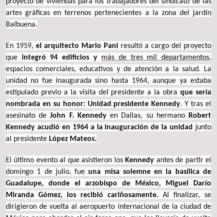
proyecto de viviendas para los trabajadores del sindicato de las
artes gráficas en terrenos pertenecientes a la zona del jardín
Balbuena.
En 1959,
el arquitecto
Mario Pani
resultó a cargo del proyecto
que
integró 94 edificios
y
más de tres mil departamentos
,
espacios comerciales, educativos y de atención a la salud. La
unidad no fue inaugurada sino hasta 1964, aunque ya estaba
estipulado previo a la visita del presidente a la obra
que sería
nombrada en su honor: Unidad presidente
Kennedy
. Y tras el
asesinato de
John F. Kennedy
en Dallas, su hermano
Robert
Kennedy
acudió en 1964 a la inauguración de la unidad
junto
al presidente
López Mateos.
El último evento al que asistieron los
Kennedy
antes de partir el
domingo 1 de julio, fue
una misa solemne en la basílica de
Guadalupe, donde el arzobispo de México,
Miguel Darío
Miranda Gómez,
los recibió cariñosamente.
Al finalizar, se
dirigieron de vuelta al aeropuerto internacional de la ciudad de