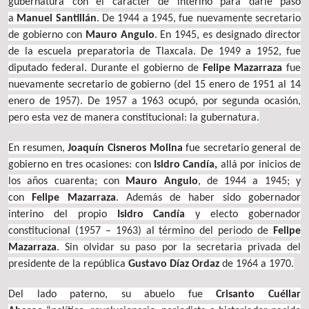
gubernatura con el carácter de interino para darle paso
a
Manuel Santillán
. De 1944 a 1945, fue nuevamente secretario
de gobierno con
Mauro Angulo
. En 1945, es designado director
de la escuela preparatoria de Tlaxcala. De 1949 a 1952, fue
diputado federal. Durante el gobierno de
Felipe Mazarraza
fue
nuevamente secretario de gobierno (del 15 enero de 1951 al 14
enero de 1957). De 1957 a 1963 ocupó, por segunda ocasión,
pero esta vez de manera constitucional: la gubernatura.
En resumen,
Joaquín Cisneros Molina
fue secretario general de
gobierno en tres ocasiones: con
Isidro Candía,
allá por inicios de
los años cuarenta; con
Mauro Angulo
, de 1944 a 1945; y
con
Felipe Mazarraza
. Además de haber sido gobernador
interino del propio
Isidro Candía
y electo gobernador
constitucional (1957 – 1963) al término del periodo de
Felipe
Mazarraza
. Sin olvidar su paso por la secretaria privada del
presidente de la república
Gustavo Díaz Ordaz
de 1964 a 1970.
Del lado paterno, su abuelo fue
Crisanto Cuéllar