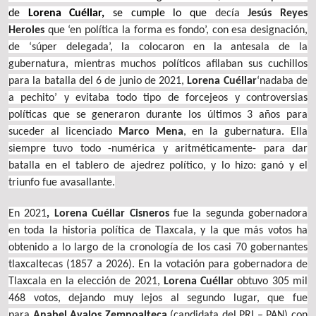
de
Lorena Cuéllar,
se cumple lo que
decía
Jesús Reyes
Heroles
que ‘en política la forma es fondo’, con esa designación,
de ‘súper delegada’, la colocaron en la antesala de la
gubernatura, mientras muchos políticos afilaban sus cuchillos
para la batalla del 6 de junio de 2021,
Lorena Cuéllar
‘nadaba de
a pechito’ y evitaba todo tipo de forcejeos y controversias
políticas que se generaron durante los últimos 3 años para
suceder al licenciado
Marco Mena
, en la gubernatura. Ella
siempre tuvo todo -numérica y aritméticamente- para dar
batalla en el tablero de ajedrez político, y lo hizo: ganó y el
triunfo fue avasallante.
En 2021
, Lorena Cuéllar Cisneros
fue la segunda gobernadora
en toda la historia política de Tlaxcala, y la que más votos ha
obtenido a lo largo de la cronología de los casi 70 gobernantes
tlaxcaltecas (1857 a 2026). En la votación para gobernadora de
Tlaxcala en la elección de 2021,
Lorena Cuéllar
obtuvo 305 mil
468 votos, dejando muy lejos al segundo lugar, que fue
para
Anabel Avalos Zempoalteca
(candidata del PRI – PAN) con