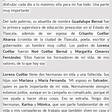
disfrutar cada día a lo máximo; ella para mí fue todo. Una parte
muy importante’.
Del lado paterno, su abuelita de nombre
Guadalupe Bernal
fue
la primera supervisora de educación preescolar en el Estado de
Tlaxcala, además de ser esposa de
Crisanto Cuéllar
Abaroa
(cronista de la ciudad de Tlaxcala, poeta, escritor y
gobernador: un hombre muy culto). Los padres de
Lorena
Cuéllar
fueron
Noé Cuéllar Bernal
y
Margarita Cisneros
Fernández
. ‘Ellos fueron los formadores de mi vida, de mis
valores, de lo que hoy soy’.
Lorena Cuéllar
tiene dos hermanas en vida y una fallecida. Sus
hijas son
Mariana
y
María Fernanda
. ‘Mi esposo es
Salvador
,
quien es parte importante de mi vida. Normalmente siempre
estamos juntos, aunque en la campaña es complicado, porque él
me ayuda a hacer otras cosas. Eso se extraña. Tengo dos
hermanas,
Karina
y
Mónica
, que son parte fundamental de mi
vida y mis compañeras de trabajo que también viven en casa y