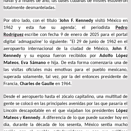
naval y a finales de año, las bases cubanas de misiles estuvieron
totalmente desmanteladas.
Por otro lado, con el título
‘
John F. Kennedy
visitó México en
1962 y esta fue su agenda’, el periodista
Pedro
Rodríguez
escribe
con fecha 9 de enero de 2025 para el portal
digital ‘admagazine’ lo siguiente: “El 29 de junio de 1962 en el
aeropuerto internacional de la ciudad de México,
John F.
Kennedy
y su esposa fueron recibidos por
Adolfo López
Mateos
,
Eva Sámano
e hija. De esta forma comenzaría una de
las visitas oficiales más emotivas para el pueblo mexicano,
superada solamente, tal vez, por la del entonces presidente de
Francia,
Charles de Gaulle
en 1964.
Desde el aeropuerto hasta el zócalo capitalino, una multitud de
gente se colocó en las principales avenidas por las que pasaría el
Lincoln descapotable en el que viajaban los presidentes
López
Mateos
y
Kennedy
. A diferencia de lo que puede suceder hoy en
día, durante la década de los sesenta, México sentía mucho