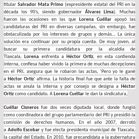
titular
Salvador Mata Primo
(expresidente estatal del PRI en la
década los 90’s, siendo gobernador
Álvarez Lima
). Muchas
fueron las ocasiones en las que
Lorena Cuéllar
apoyó las
candidaturas del PRI en diversas campañas, sin embargo, fue
obstaculizada por los intereses de grupos y demás… La única
solución era continuar por su propia cuenta. De muy joven, al
buscar su primera candidatura por la alcaldía de
Tlaxcala,
Lorena
enfrenta a
Héctor Ortiz
, en esta contienda
interna, confiesa haber vivido la primera de muchas decepciones
en el PRI, asegura que le robaron las actas, ‘Pero yo le gané
a
Héctor Ortíz
’ afirma. La historia final fue que ante la falta de
actas se anula la interna y por consejo se designa a
Héctor
Ortíz
como candidato. A
Lorena Cuéllar
le dan la sindicatura,
Cuéllar Cisneros
fue dos veces diputada local, donde fungió
como coordinadora del grupo parlamentario del PRI y presidió la
comisión de derechos humanos. En el año 2007, derrotó
a
Adolfo Escobar
y fue electa presidenta municipal de Tlaxcala,
la capital del Estado. En 2010, fue precandidata a la gubernatura