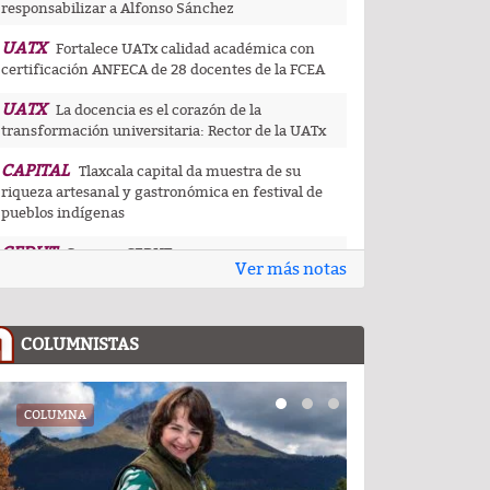
responsabilizar a Alfonso Sánchez
UATX
Fortalece UATx calidad académica con
certificación ANFECA de 28 docentes de la FCEA
UATX
La docencia es el corazón de la
transformación universitaria: Rector de la UATx
CAPITAL
Tlaxcala capital da muestra de su
riqueza artesanal y gastronómica en festival de
pueblos indígenas
CEDHT
Convoca CEDHT a personas mayores a
Ver más notas
participar en la convocatoria Cuéntame tu
historia: voces que dejan huella
CAPITAL
Paramédicos del ayuntamiento de
COLUMNISTAS
Tlaxcala evitan que menor sufra complicaciones
por hipotermia tras caer en una cisterna
HUAMANTLA
COLUMNA
COLUMNA
Huamantla acelera la emoción
con la tradicional carrera de carcachas
CARLOS AUGUSTO PÉREZ
Carlos Augusto