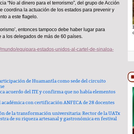
ia “No al dinero para el terrorismo”, del grupo de Acción
e coordina la actuación de los estados para prevenir y
nto a este flagelo.
no se puede
Ganar sin perder lo más importante por Lic.
errorismo’, entonces tampoco debe haber lugar para
Rocío Hernández Castillo
e a los delegados de más de 60 países.
/mundo/equipara-estados-unidos-al-cartel-de-sinaloa-
articipación de Huamantla como sede del circuito
ine
oca acuerdo del ITE y confirma que no había elementos
TRASCENDIDO
d académica con certificación ANFECA de 28 docentes
zón de la transformación universitaria: Rector de la UATx
stra de su riqueza artesanal y gastronómica en festival