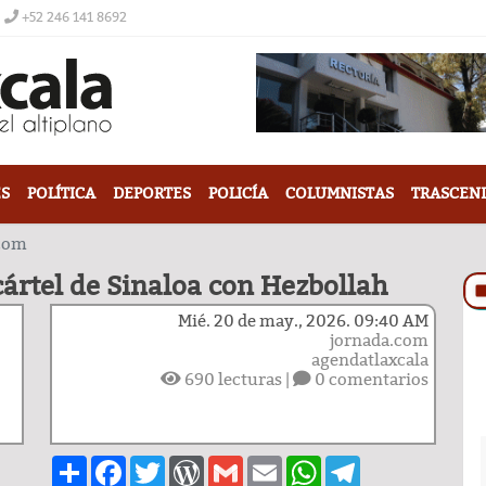
+52 246 141 8692
S
POLÍTICA
DEPORTES
POLICÍA
COLUMNISTAS
TRASCEN
.com
cártel de Sinaloa con Hezbollah
Mié. 20 de may., 2026. 09:40 AM
jornada.com
agendatlaxcala
690
lecturas |
0 comentarios
Share
Facebook
Twitter
WordPress
Gmail
Email
WhatsApp
Telegram