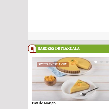
SABORES DE TLAXCALA
RECETASNESTLE.COM
UATX
PODCAST
cil con sabor
niversidad Autónoma de
Pay de Mango
Cartelera de la Universidad Autóno
Comentario por el Dr. Fern
 26 de junio de 2026
Tlaxcala al jueves 25 de junio de 202
del día 22-Enero-2026