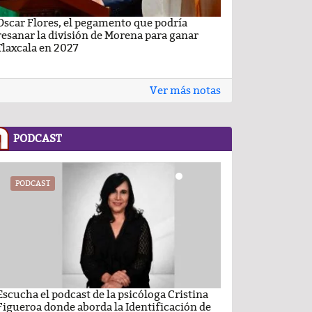
Oscar Flores, el pegamento que podría
Carlos Augusto P
resanar la división de Morena para ganar
Conchas, buscan v
Tlaxcala en 2027
Ver más notas
PODCAST
PODCAST
PODCAST
Escucha el podcast de la psicóloga Cristina
Comentario por el
Figueroa donde aborda la Identificación de
del día 22-Enero-