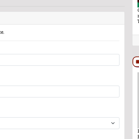
aymundo Vázquez
El hilo y la hebra de Ray Vázquez
ro a Ana Lilia
te.
PODCAST
ando León Nava
Comentario por Raul Avila Ortiz del día 22-
Enero-2026