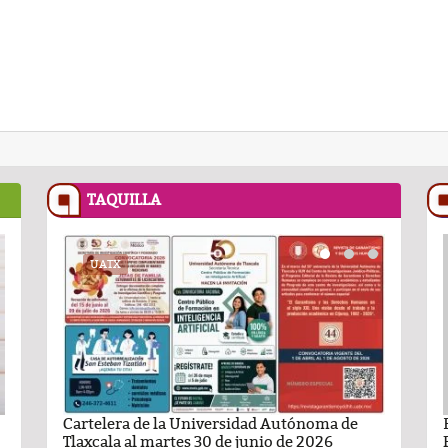
TAQUILLA
RECETASNESTLE.COM
UATX
PODCAST
RECETASNESTLE
UATX
ma de
ando León Nava
Flan Napolitano
Cartelera de la Universidad Autónoma de
Comentario por Raul Avila Ortiz del día 22-
Carlota de limón:
Carteler
6
Tlaxcala al martes 30 de junio de 2026
Enero-2026
casero
Tlaxcala 