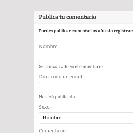
Carlos Augusto Pérez y R
Conchas, buscan venderse ca
Publica tu comentario
Puedes publicar comentarios aún sin registrar
Nombre
Será mostrado en el comentario.
Direccoón de email
PODCAST
No será publicado.
Sexo
Comentario por el Dr. Fern
Comentario
del día 22-Enero-2026